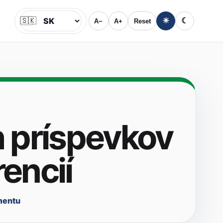
🇸🇰
☀
☾
A−
A+
Reset
Jazyk
 príspevkov
encií
mentu