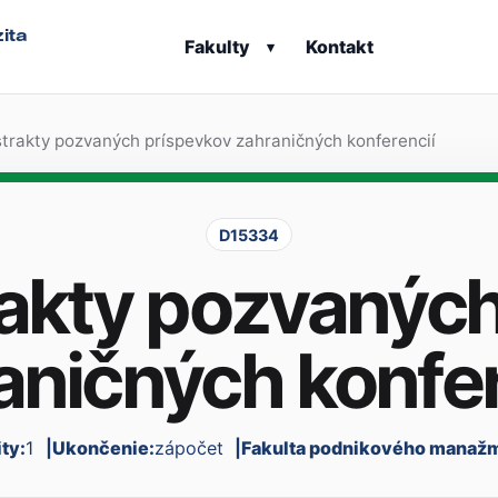
ita
Fakulty
Kontakt
▾
trakty pozvaných príspevkov zahraničných konferencií
D15334
rakty pozvaných
aničných konfer
ty:
1
Ukončenie:
zápočet
Fakulta podnikového manaž