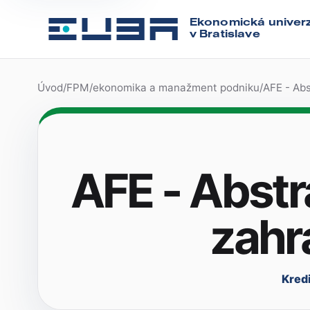
Ekonomická univerz
v Bratislave
Úvod
/
FPM
/
ekonomika a manažment podniku
/
AFE - Abs
AFE - Abst
zahr
Kredi