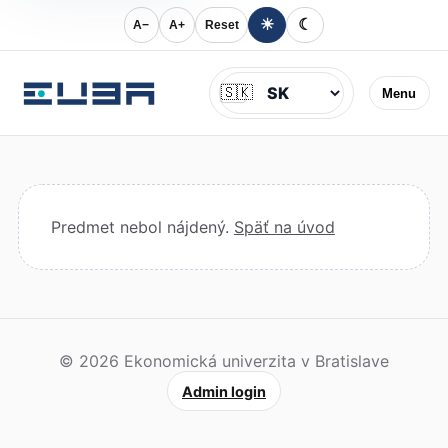
☀
☾
A−
A+
Reset
Jazyk
🇸🇰
Menu
Predmet nebol nájdený.
Späť na úvod
© 2026 Ekonomická univerzita v Bratislave
Admin login