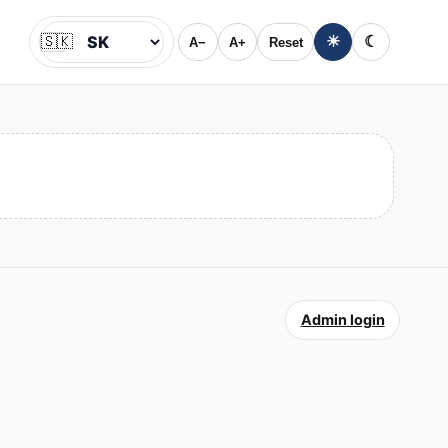
🇸🇰
☀
☾
A−
A+
Reset
Jazyk
Admin login