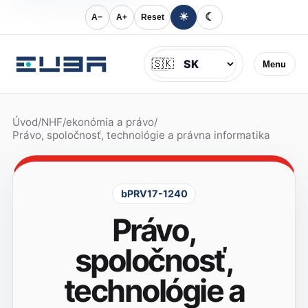
☀
☾
A−
A+
Reset
Jazyk
🇸🇰
Menu
Úvod
/
NHF
/
ekonómia a právo
/
Právo, spoločnosť, technológie a právna informatika
bPRV17-1240
Právo,
spoločnosť,
technológie a