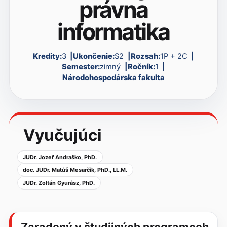
právna
informatika
Kredity:
3
Ukončenie:
S2
Rozsah:
1P + 2C
Semester:
zimný
Ročník:
1
Národohospodárska fakulta
Vyučujúci
JUDr. Jozef Andraško, PhD.
doc. JUDr. Matúš Mesarčík, PhD., LL.M.
JUDr. Zoltán Gyurász, PhD.
Zaradený v študijných programoch