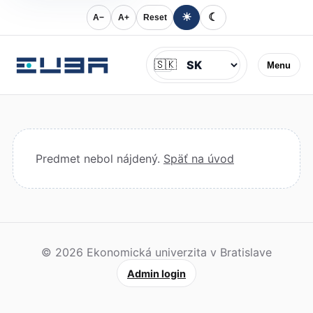
☀
☾
A−
A+
Reset
Jazyk
🇸🇰
Menu
Predmet nebol nájdený.
Späť na úvod
© 2026 Ekonomická univerzita v Bratislave
Admin login