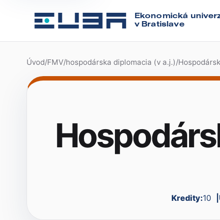
Ekonomická univerz
v Bratislave
Úvod
/
FMV
/
hospodárska diplomacia (v a.j.)
/
Hospodárska
Hospodársk
Kredity:
10