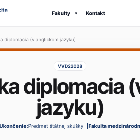
ita
Fakulty
Kontakt
▾
 diplomacia (v anglickom jazyku)
VVD22028
a diplomacia (
jazyku)
Ukončenie:
Predmet štátnej skúšky
Fakulta medzinárod