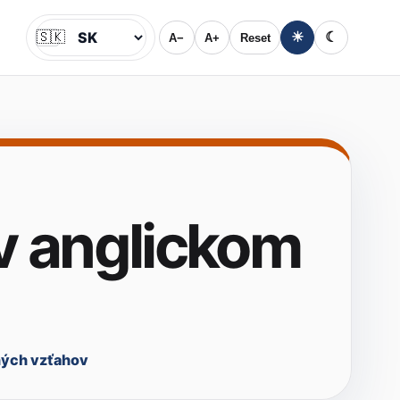
🇸🇰
☀
☾
A−
A+
Reset
Jazyk
v anglickom
ných vzťahov