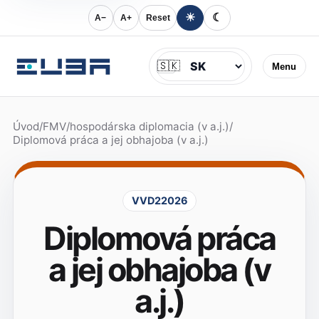
☀
☾
A−
A+
Reset
Jazyk
🇸🇰
Menu
Úvod
/
FMV
/
hospodárska diplomacia (v a.j.)
/
Diplomová práca a jej obhajoba (v a.j.)
VVD22026
Diplomová práca
a jej obhajoba (v
a.j.)