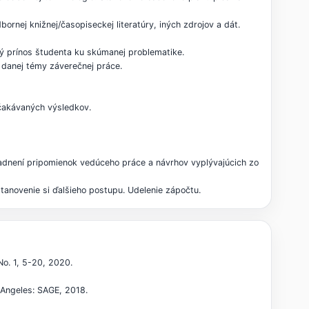
ornej knižnej/časopiseckej literatúry, iných zdrojov a dát.
aný prínos študenta ku skúmanej problematike.
 danej témy záverečnej práce.
očakávaných výsledkov.
ľadnení pripomienok vedúceho práce a návrhov vyplývajúcich zo
tanovenie si ďalšieho postupu. Udelenie zápočtu.
No. 1, 5-20, 2020.
 Angeles: SAGE, 2018.