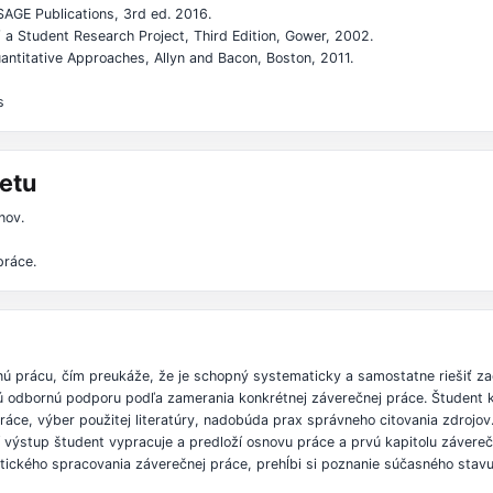
SAGE Publications, 3rd ed. 2016.
a Student Research Project, Third Edition, Gower, 2002.
antitative Approaches, Allyn and Bacon, Boston, 2011.
s
etu
nov.
práce.
 prácu, čím preukáže, že je schopný systematicky a samostatne riešiť za
 odbornú podporu podľa zamerania konkrétnej záverečnej práce. Študent k
áce, výber použitej literatúry, nadobúda prax správneho citovania zdrojo
 výstup študent vypracuje a predloží osnovu práce a prvú kapitolu závereč
ického spracovania záverečnej práce, prehĺbi si poznanie súčasného stavu