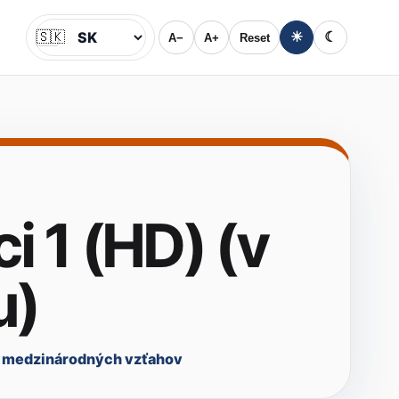
🇸🇰
☀
☾
A−
A+
Reset
Jazyk
i 1 (HD) (v
u)
a medzinárodných vzťahov