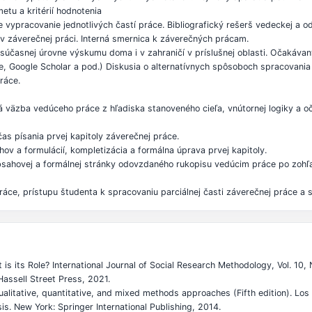
tu a kritérií hodnotenia
 vypracovanie jednotlivých častí práce. Bibliografický rešerš vedeckej a odb
y v záverečnej práci. Interná smernica k záverečných prácam.
ie súčasnej úrovne výskumu doma i v zahraničí v príslušnej oblasti. Očakáv
, Google Scholar a pod.) Diskusia o alternatívnych spôsoboch spracovania
ráce.
á väzba vedúceho práce z hľadiska stanoveného cieľa, vnútornej logiky a 
as písania prvej kapitoly záverečnej práce.
hov a formulácií, kompletizácia a formálna úprava prvej kapitoly.
 obsahovej a formálnej stránky odovzdaného rukopisu vedúcim práce po zoh
áce, prístupu študenta k spracovaniu parciálnej časti záverečnej práce a s
s its Role? International Journal of Social Research Methodology, Vol. 10, 
Hassell Street Press, 2021.
litative, quantitative, and mixed methods approaches (Fifth edition). Los
s. New York: Springer International Publishing, 2014.