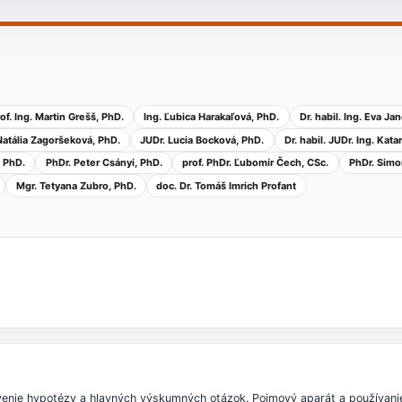
of. Ing. Martin Grešš, PhD.
Ing. Ľubica Harakaľová, PhD.
Dr. habil. Ing. Eva Ja
Natália Zagoršeková, PhD.
JUDr. Lucia Bocková, PhD.
Dr. habil. JUDr. Ing. Kat
, PhD.
PhDr. Peter Csányi, PhD.
prof. PhDr. Ľubomír Čech, CSc.
PhDr. Simo
Mgr. Tetyana Zubro, PhD.
doc. Dr. Tomáš Imrich Profant
enie hypotézy a hlavných výskumných otázok. Pojmový aparát a používanie