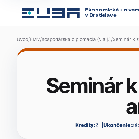
Ekonomická univerz
v Bratislave
Úvod
/
FMV
/
hospodárska diplomacia (v a.j.)
/
Seminár k z
Seminár k 
a
Kredity:
2
Ukončenie:
zá