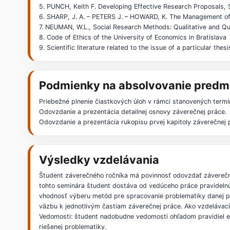
5. PUNCH, Keith F. Developing Effective Research Proposals, 
6. SHARP, J. A. – PETERS J. – HOWARD, K. The Management of 
7. NEUMAN, W.L., Social Research Methods: Qualitative and Qu
8. Code of Ethics of the University of Economics in Bratislava
9. Scientific literature related to the issue of a particular thesi
Podmienky na absolvovanie predm
Priebežné plnenie čiastkových úloh v rámci stanovených termí
Odovzdanie a prezentácia detailnej osnovy záverečnej práce.
Odovzdanie a prezentácia rukopisu prvej kapitoly záverečnej 
Výsledky vzdelávania
Študent záverečného ročníka má povinnosť odovzdať záverečnú
tohto seminára študent dostáva od vedúceho práce pravidelnú
vhodnosť výberu metód pre spracovanie problematiky danej pr
väzbu k jednotlivým častiam záverečnej práce. Ako vzdelávací
Vedomosti: študent nadobudne vedomosti ohľadom pravidiel et
riešenej problematiky.