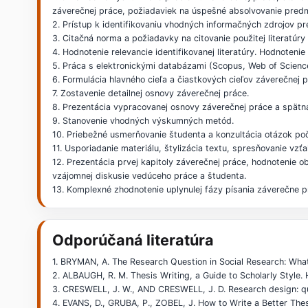
záverečnej práce, požiadaviek na úspešné absolvovanie predme
2. Prístup k identifikovaniu vhodných informačných zdrojov pre
3. Citačná norma a požiadavky na citovanie použitej literatúr
4. Hodnotenie relevancie identifikovanej literatúry. Hodnoten
5. Práca s elektronickými databázami (Scopus, Web of Science
6. Formulácia hlavného cieľa a čiastkových cieľov záverečnej p
7. Zostavenie detailnej osnovy záverečnej práce.
8. Prezentácia vypracovanej osnovy záverečnej práce a spätn
9. Stanovenie vhodných výskumných metód.
10. Priebežné usmerňovanie študenta a konzultácia otázok poč
11. Usporiadanie materiálu, štylizácia textu, spresňovanie vzťa
12. Prezentácia prvej kapitoly záverečnej práce, hodnotenie
vzájomnej diskusie vedúceho práce a študenta.
13. Komplexné zhodnotenie uplynulej fázy písania záverečne pr
Odporúčaná literatúra
1. BRYMAN, A. The Research Question in Social Research: What i
2. ALBAUGH, R. M. Thesis Writing, a Guide to Scholarly Style. 
3. CRESWELL, J. W., AND CRESWELL, J. D. Research design: qua
4. EVANS, D., GRUBA, P., ZOBEL, J. How to Write a Better Thesi