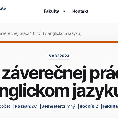
ita
Fakulty
Kontakt
▾
áverečnej práci 1 (HD) (v anglickom jazyku)
VVD22023
záverečnej prác
nglickom jazyk
počet
Rozsah:
2C
Semester:
zimný
Ročník:
2
Fakult