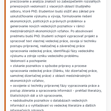
precizovanie a analýza znalostí so zabezpečením rozsiahlych
prierezových vedomostí z viacerých oblastí študijného
odboru, ktoré PhD. študentovi budú slúžiť ako základ pre
uskutočňovanie výskumu a vývoja, formulovanie riešení
ekonomických, politických a právnych problémov a
generovanie nových vedeckých poznatkov v rámci
medzinárodných ekonomických vzťahov. Po absolvovaní
predmetu budú PhD. študenti schopní vypracovať projekt a
spracovať text vlastnej vedeckej práce, osvoja si techniku
postupu prípravnej, realizačnej a záverečnej práce
spracovania vedeckej práce, identifikujú fázy vedeckého
výskumu a zdroje vzniku vedeckého problému.
Vedomosti a pochopenie:
• získanie poznatkov o spôsobe prípravy a procese
spracovania vedeckej práce (článku, téz dizertačnej práce,
samotnej dizertačnej práce) z oblasti medzinárodných
ekonomických vzťahov,
• osvojenie si techniky prípravnej fázy vypracovania práce a
postup zbierania a spracovania informácii - prehľad literatúry,
štatistických dát a ich spracovanie,
• nadobudnutie poznatkov o databázach vedeckých
informácií a o vyhľadávaní vo vedeckej literatúre a ďalších
informačných zdrojoch,