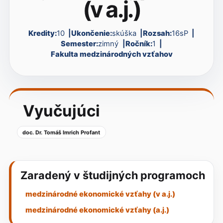
(v a.j.)
Kredity:
10
Ukončenie:
skúška
Rozsah:
16sP
Semester:
zimný
Ročník:
1
Fakulta medzinárodných vzťahov
Vyučujúci
doc. Dr. Tomáš Imrich Profant
Zaradený v študijných programoch
medzinárodné ekonomické vzťahy (v a.j.)
medzinárodné ekonomické vzťahy (a.j.)