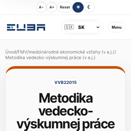
☀
☾
A−
A+
Reset
Jazyk
🇸🇰
Menu
Úvod
/
FMV
/
medzinárodné ekonomické vzťahy (v a.j.)
/
Metodika vedecko-výskumnej práce (v a.j.)
VVB22015
Metodika
vedecko-
výskumnej práce