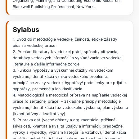
Organizing, Planning, and Conducting Economic Research,
Blackwell Publishing Professional, New York.
Sylabus
1. Úvod do metodológie vedeckej činnosti, etické zásady
písania vedeckej práce
2. Prehľad literatúry k vedeckej práci, spôsoby citovania,
databázy vedeckých informácií a vyhľadávanie vo vedeckej
literatúre a ďalšie informačné zdroje
3. Funkcia hypotézy a výskumnej otázky vo vedeckom
výskume, identifikácia vzniku vedeckého problému,
principiálne znaky vedeckej hypotézy/ podmienky pre prijatie
hypotézy, premenné a ich klasifikácia
4. Metodologická a metodická príprava na napísanie vedeckej
práce (dizertačnej práce) – základné princípy metodológie
výskumu, identifikácia fáz vedeckého výskumu, plán výskumu
(kvantitatívny a kvalitatívny)
5. Príprava dát (vecné dôkazy a argumentácia, príčinné
súvislosti, kvantita a kvalita údajov a informácií, predbežné
výroky a výsledky, význam kategórií a vzťahov), identifikácia
použitia metód štatistickej analýzy, možnosti postupov pri