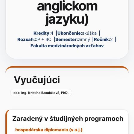
anglickom
jazyku)
Kredity:
4
Ukončenie:
skúška
Rozsah:
0P + 4C
Semester:
zimný
Ročník:
2
Fakulta medzinárodných vzťahov
Vyučujúci
doc. Ing. Kristína Baculáková, PhD.
Zaradený v študijných programoch
hospodárska diplomacia (v a.j.)