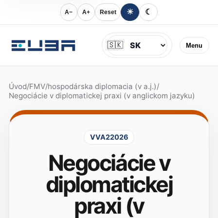
☀
☾
A−
A+
Reset
Jazyk
🇸🇰
Menu
Úvod
/
FMV
/
hospodárska diplomacia (v a.j.)
/
Negociácie v diplomatickej praxi (v anglickom jazyku)
VVA22026
Negociácie v
diplomatickej
praxi (v