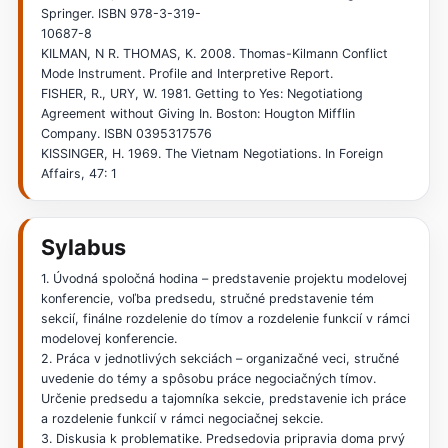
Springer. ISBN 978-3-319-
10687-8
KILMAN, N R. THOMAS, K. 2008. Thomas-Kilmann Conflict
Mode Instrument. Profile and Interpretive Report.
FISHER, R., URY, W. 1981. Getting to Yes: Negotiationg
Agreement without Giving In. Boston: Hougton Mifflin
Company. ISBN 0395317576
KISSINGER, H. 1969. The Vietnam Negotiations. In Foreign
Affairs, 47: 1
Sylabus
1. Úvodná spoločná hodina – predstavenie projektu modelovej
konferencie, voľba predsedu, stručné predstavenie tém
sekcií, finálne rozdelenie do tímov a rozdelenie funkcií v rámci
modelovej konferencie.
2. Práca v jednotlivých sekciách – organizačné veci, stručné
uvedenie do témy a spôsobu práce negociačných tímov.
Určenie predsedu a tajomníka sekcie, predstavenie ich práce
a rozdelenie funkcií v rámci negociačnej sekcie.
3. Diskusia k problematike. Predsedovia pripravia doma prvý