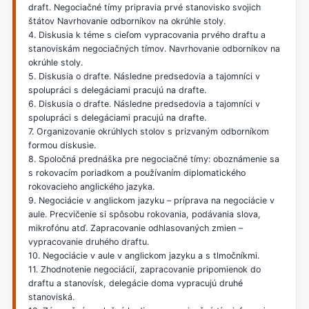
draft. Negociačné tímy pripravia prvé stanovisko svojich
štátov Navrhovanie odborníkov na okrúhle stoly.
4. Diskusia k téme s cieľom vypracovania prvého draftu a
stanoviskám negociačných tímov. Navrhovanie odborníkov na
okrúhle stoly.
5. Diskusia o drafte. Následne predsedovia a tajomníci v
spolupráci s delegáciami pracujú na drafte.
6. Diskusia o drafte. Následne predsedovia a tajomníci v
spolupráci s delegáciami pracujú na drafte.
7. Organizovanie okrúhlych stolov s prizvaným odborníkom
formou diskusie.
8. Spoločná prednáška pre negociačné tímy: oboznámenie sa
s rokovacím poriadkom a používaním diplomatického
rokovacieho anglického jazyka.
9. Negociácie v anglickom jazyku – príprava na negociácie v
aule. Precvičenie si spôsobu rokovania, podávania slova,
mikrofónu atď. Zapracovanie odhlasovaných zmien –
vypracovanie druhého draftu.
10. Negociácie v aule v anglickom jazyku a s tlmočníkmi.
11. Zhodnotenie negociácií, zapracovanie pripomienok do
draftu a stanovísk, delegácie doma vypracujú druhé
stanoviská.