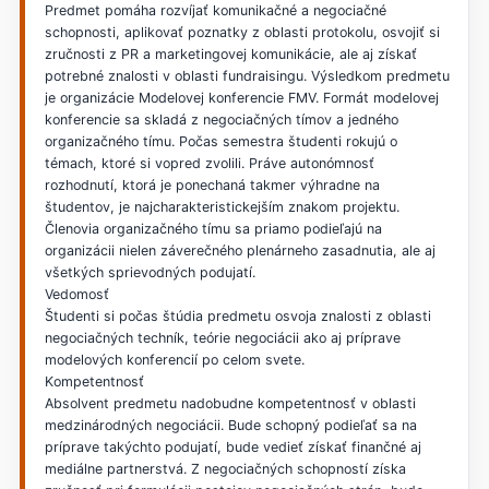
Predmet pomáha rozvíjať komunikačné a negociačné
schopnosti, aplikovať poznatky z oblasti protokolu, osvojiť si
zručnosti z PR a marketingovej komunikácie, ale aj získať
potrebné znalosti v oblasti fundraisingu. Výsledkom predmetu
je organizácie Modelovej konferencie FMV. Formát modelovej
konferencie sa skladá z negociačných tímov a jedného
organizačného tímu. Počas semestra študenti rokujú o
témach, ktoré si vopred zvolili. Práve autonómnosť
rozhodnutí, ktorá je ponechaná takmer výhradne na
študentov, je najcharakteristickejším znakom projektu.
Členovia organizačného tímu sa priamo podieľajú na
organizácii nielen záverečného plenárneho zasadnutia, ale aj
všetkých sprievodných podujatí.
Vedomosť
Študenti si počas štúdia predmetu osvoja znalosti z oblasti
negociačných techník, teórie negociácii ako aj príprave
modelových konferencií po celom svete.
Kompetentnosť
Absolvent predmetu nadobudne kompetentnosť v oblasti
medzinárodných negociácii. Bude schopný podieľať sa na
príprave takýchto podujatí, bude vedieť získať finančné aj
mediálne partnerstvá. Z negociačných schopností získa