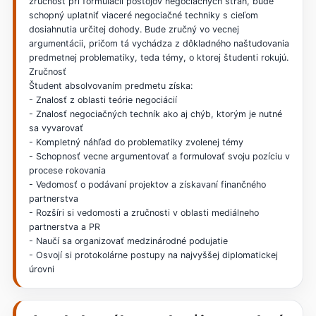
zručnosť pri formulácii postojov negociačných strán, bude
schopný uplatniť viaceré negociačné techniky s cieľom
dosiahnutia určitej dohody. Bude zručný vo vecnej
argumentácii, pričom tá vychádza z dôkladného naštudovania
predmetnej problematiky, teda témy, o ktorej študenti rokujú.
Zručnosť
Študent absolvovaním predmetu získa:
- Znalosť z oblasti teórie negociácií
- Znalosť negociačných techník ako aj chýb, ktorým je nutné
sa vyvarovať
- Kompletný náhľad do problematiky zvolenej témy
- Schopnosť vecne argumentovať a formulovať svoju pozíciu v
procese rokovania
- Vedomosť o podávaní projektov a získavaní finančného
partnerstva
- Rozšíri si vedomosti a zručnosti v oblasti mediálneho
partnerstva a PR
- Naučí sa organizovať medzinárodné podujatie
- Osvojí si protokolárne postupy na najvyššej diplomatickej
úrovni