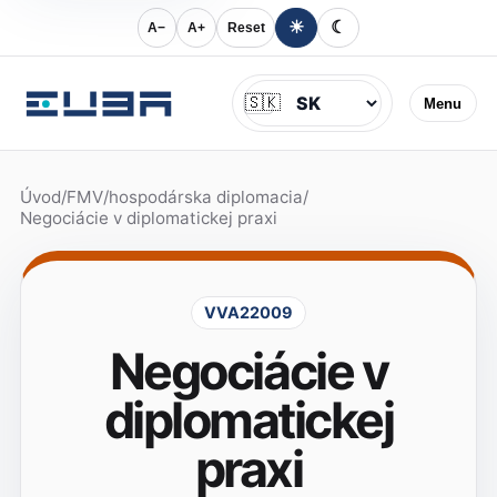
☀
☾
A−
A+
Reset
Jazyk
🇸🇰
Menu
Úvod
/
FMV
/
hospodárska diplomacia
/
Negociácie v diplomatickej praxi
VVA22009
Negociácie v
diplomatickej
praxi