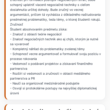
schopný uplatniť viaceré negociačné techniky s cieľom
dosiahnutia určitej dohody. Bude zručný vo vecnej
argumentácii, pričom tá vychádza z dôkladného naštudovania
predmetnej problematiky, teda témy, o ktorej študenti rokujú.
Zručnosť
Študent absolvovaním predmetu získa:
- Znalosť z oblasti teórie negociácií
- Znalosť negociačných techník ako aj chýb, ktorým je nutné
sa vyvarovať
- Kompletný náhľad do problematiky zvolenej témy
- Schopnosť vecne argumentovať a formulovať svoju pozíciu v
procese rokovania
- Vedomosť o podávaní projektov a získavaní finančného
partnerstva
- Rozšíri si vedomosti a zručnosti v oblasti mediálneho
partnerstva a PR
- Naučí sa organizovať medzinárodné podujatie
- Osvojí si protokolárne postupy na najvyššej diplomatickej
úrovni