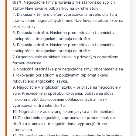
draft. Negociačné tímy pripravia prvé stanovisko svojich
štátov Navrhovanie odborníkov na okrúhle stoly.
4. Diskusia k téme s cieľom vypracovania prvého draftu a
stanoviskám negociačných tímov. Navrhovanie odborníkov na
okrúhle stoly.
5. Diskusia o drafte. Následne predsedovia a tajomníci v
spolupráci s delegáciami pracujú na drafte.
6. Diskusia o drafte. Následne predsedovia a tajomníci v
spolupráci s delegáciami pracujú na drafte.
7. Organizovanie okrúhlych stolov s prizvaným odborníkom
formou diskusie.
8. Spoločná prednáška pre negociačné tímy: oboznámenie sa
s rokovacím poriadkom a používaním diplomatického
rokovacieho anglického jazyka.
9. Negociácie v anglickom jazyku – príprava na negociácie v
aule. Precvičenie si spôsobu rokovania, podávania slova,
mikrofónu atď. Zapracovanie odhlasovaných zmien –
vypracovanie druhého draftu.
10. Negociácie v aule v anglickom jazyku a s tlmočníkmi.
11. Zhodnotenie negociácií, zapracovanie pripomienok do
draftu a stanovísk, delegácie doma vypracujú druhé
stanoviská.
12. Záverečná spoločná hodina – organizačný tím informuje o