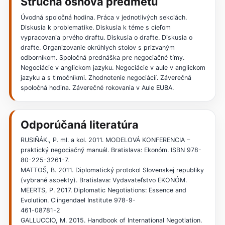
Stručná osnova predmetu
Úvodná spoločná hodina. Práca v jednotlivých sekciách.
Diskusia k problematike. Diskusia k téme s cieľom
vypracovania prvého draftu. Diskusia o drafte. Diskusia o
drafte. Organizovanie okrúhlych stolov s prizvaným
odborníkom. Spoločná prednáška pre negociačné tímy.
Negociácie v anglickom jazyku. Negociácie v aule v anglickom
jazyku a s tlmočníkmi. Zhodnotenie negociácií. Záverečná
spoločná hodina. Záverečné rokovania v Aule EUBA.
Odporúčaná literatúra
RUSIŇÁK., P. ml. a kol. 2011. MODELOVÁ KONFERENCIA –
praktický negociačný manuál. Bratislava: Ekonóm. ISBN 978-
80-225-3261-7.
MATTOŠ, B. 2011. Diplomatický protokol Slovenskej republiky
(vybrané aspekty). Bratislava: Vydavateľstvo EKONÓM.
MEERTS, P. 2017. Diplomatic Negotiations: Essence and
Evolution. Clingendael Institute 978-9-
461-08781-2
GALLUCCIO, M. 2015. Handbook of International Negotiation.