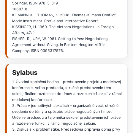
Springer. ISBN 978-3-319-
10687-8
KILMANN R. – THOMAS, K. 2008. Thomas-Kilmann Conflict
Mode Instrument. Profile and Interpretive Report.
KISSINGER, H. 1969. The Vietnam Negotiations. In Foreign
Affairs, 47: 1.
FISHER, R., URY, W. 1981. Getting to Yes: Negotiationg
Agreement without Giving. In Boston: Hougton Mifflin
Company. ISBN 0395317576.
Sylabus
1. Úvodná spoločná hodina – predstavenie projektu modelovej
konferencie, voľba predsedu, stručné predstavenie tém
sekcií, finálne rozdelenie do tímov a rozdelenie funkcií v rámci
modelovej konferencie.
2. Práca v jednotlivých sekciách – organizačné veci, stručné
uvedenie do témy a spôsobu práce negociačných tímov.
Určenie predsedu a tajomníka sekcie, predstavenie ich práce
a rozdelenie funkcií v rámci negociačnej sekcie.
3. Diskusia k problematike. Predsedovia pripravia doma prvý