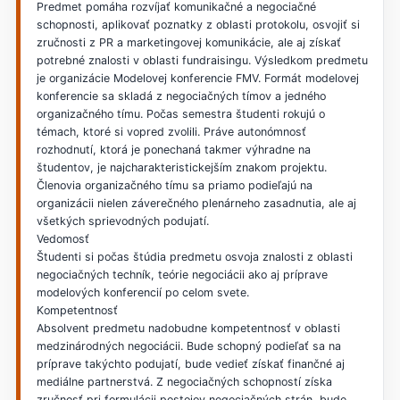
Predmet pomáha rozvíjať komunikačné a negociačné
schopnosti, aplikovať poznatky z oblasti protokolu, osvojiť si
zručnosti z PR a marketingovej komunikácie, ale aj získať
potrebné znalosti v oblasti fundraisingu. Výsledkom predmetu
je organizácie Modelovej konferencie FMV. Formát modelovej
konferencie sa skladá z negociačných tímov a jedného
organizačného tímu. Počas semestra študenti rokujú o
témach, ktoré si vopred zvolili. Práve autonómnosť
rozhodnutí, ktorá je ponechaná takmer výhradne na
študentov, je najcharakteristickejším znakom projektu.
Členovia organizačného tímu sa priamo podieľajú na
organizácii nielen záverečného plenárneho zasadnutia, ale aj
všetkých sprievodných podujatí.
Vedomosť
Študenti si počas štúdia predmetu osvoja znalosti z oblasti
negociačných techník, teórie negociácii ako aj príprave
modelových konferencií po celom svete.
Kompetentnosť
Absolvent predmetu nadobudne kompetentnosť v oblasti
medzinárodných negociácii. Bude schopný podieľať sa na
príprave takýchto podujatí, bude vedieť získať finančné aj
mediálne partnerstvá. Z negociačných schopností získa
zručnosť pri formulácii postojov negociačných strán, bude