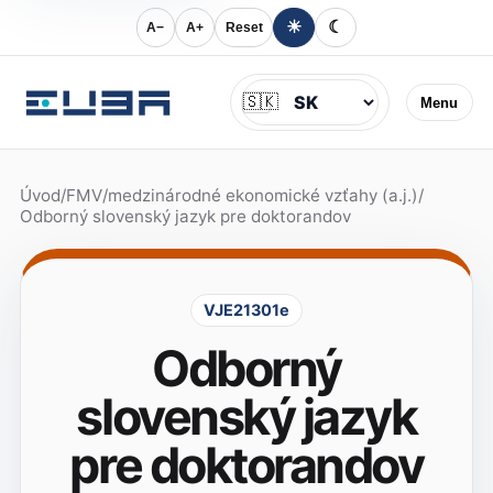
☀
☾
A−
A+
Reset
Jazyk
🇸🇰
Menu
Úvod
/
FMV
/
medzinárodné ekonomické vzťahy (a.j.)
/
Odborný slovenský jazyk pre doktorandov
VJE21301e
Odborný
slovenský jazyk
pre doktorandov