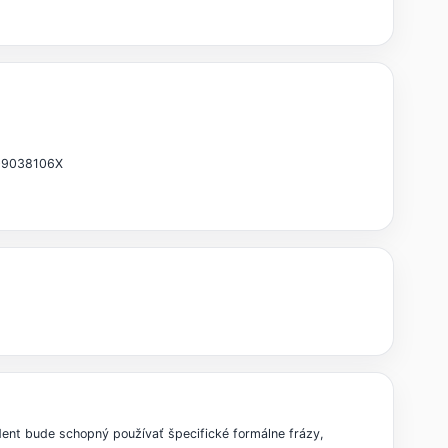
 209038106X
ent bude schopný používať špecifické formálne frázy,