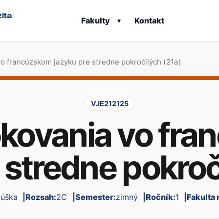
ita
Fakulty
Kontakt
▾
o francúzskom jazyku pre stredne pokročilých (21a)
VJE212125
okovania vo fr
 stredne pokroč
kúška
Rozsah:
2C
Semester:
zimný
Ročník:
1
Fakulta