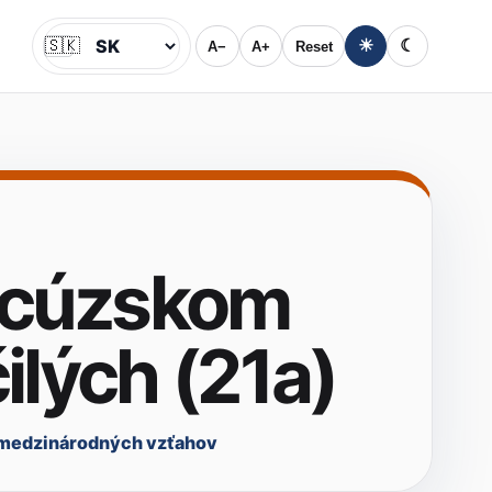
🇸🇰
☀
☾
A−
A+
Reset
Jazyk
ancúzskom
ilých (21a)
 medzinárodných vzťahov