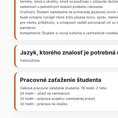
termíny, slová a skratky, ktoré sa používajú v súčasnej obch
vedomosti o jednotlivých bodoch priebehu rokovania.
Zručnosti: Študent nadobudne na primeranej jazykovej úrovni 
bude schopný rozvíjať rôzne štýly písania listov, správ, mem
pre všetky príležitosti, a schopnosť vedieť porovnávať ich 
partnermi.
Kompetencie: Študent si osvojí kultúrne a cezhraničné rozdi
Jazyk, ktorého znalosť je potrebn
francúzština
Pracovné zaťaženie študenta
Celkové pracovné zaťaženie študenta: 78 hodín. Z toho:
26 hodín – účasť na seminároch
20 hodín – príprava projektu (seminárnej práce)
32 hodín – príprava na skúšku