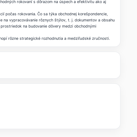
chodných rokovaní s dôrazom na úspech a efektivitu ako aj
ácií počas rokovania. Čo sa týka obchodnej korešpondencie,
ie na vypracovávanie rôznych štýlov, t. j. dokumentov a obsahu
ko prostriedok na budovanie dôvery medzi obchodnými
opí rôzne strategické rozhodnutia a medziľudské zručnosti.