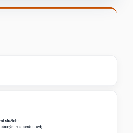
mi služieb;
pôsobeným respondentovi;