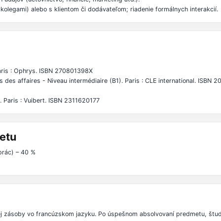
kolegami) alebo s klientom či dodávateľom; riadenie formálnych interakcií.
Paris : Ophrys. ISBN 270801398X
s des affaires - Niveau intermédiaire (B1). Paris : CLE international. ISBN
. Paris : Vuibert. ISBN 2311620177
etu
prác) – 40 %
nej zásoby vo francúzskom jazyku. Po úspešnom absolvovaní predmetu, štud