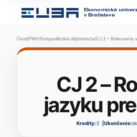
Ekonomická univerz
v Bratislave
Úvod
/
FMV
/
hospodárska diplomacia
/
CJ 2 – Rokovania v
CJ 2 – R
jazyku pre
Kredity:
3
Ukončenie:
s