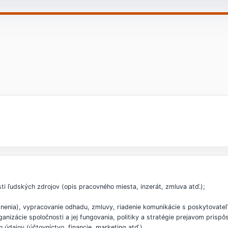
i ľudských zdrojov (opis pracovného miesta, inzerát, zmluva atď.);
lnenia), vypracovanie odhadu, zmluvy, riadenie komunikácie s poskytovateľ
anizácie spoločnosti a jej fungovania, politiky a stratégie prejavom pris
 údajov (účtovníctvo, financie, marketing atď.).