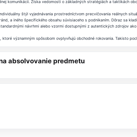
odnej komunikácii. Získa vedomosti o základných stratégiách a taktikách ob
individuálny štýl vyjednávania prostredníctvom precvičovania reálnych situ
oránd, a iného špecifického obsahu súvisiaceho s podnikaním. Dôraz sa klad
so štandardnými návrhmi alebo vzormi dostupnými z autentických zdrojov a
ely, ktoré významným spôsobom ovplyvňujú obchodné rokovania. Takisto poch
á na absolvovanie predmetu