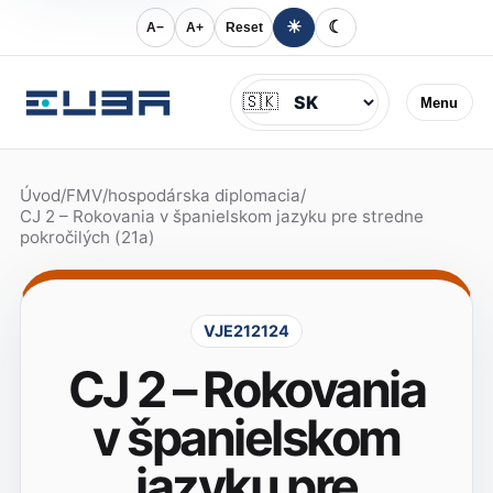
☀
☾
A−
A+
Reset
Jazyk
🇸🇰
Menu
Úvod
/
FMV
/
hospodárska diplomacia
/
CJ 2 – Rokovania v španielskom jazyku pre stredne
pokročilých (21a)
VJE212124
CJ 2 – Rokovania
v španielskom
jazyku pre