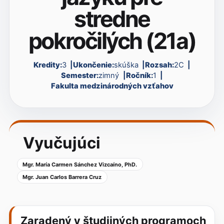
stredne
pokročilých (21a)
Kredity:
3
Ukončenie:
skúška
Rozsah:
2C
Semester:
zimný
Ročník:
1
Fakulta medzinárodných vzťahov
Vyučujúci
Mgr. María Carmen Sánchez Vizcaíno, PhD.
Mgr. Juan Carlos Barrera Cruz
Zaradený v študijných programoch