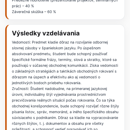
Priebežné hodnotenie (prezentovanie projektov, seminárnych
prác) – 40 %
Záverečná skúška – 60 %
Výsledky vzdelávania
Vedomosti: Predmet kladie dôraz na rozvíjanie odbornej
slovnej zásoby v španielskom jazyku. Po úspešnom
absolvovaní predmetu, študent bude schopný používať
špecifické formálne frázy, termíny, slová a skratky, ktoré sa
používajú v súčasnej obchodnej komunikácii. Získa vedomosti
o základných stratégiách a taktikách obchodných rokovaní s
dôrazom na úspech a efektivitu ako aj vedomosti o
jednotlivých bodoch priebehu rokovania.
Zručnosti: Študent nadobudne, na primeranej jazykovej
úrovni, individuálny štýl vyjednávania prostredníctvom
precvičovania reálnych situácií počas rokovania. Čo sa týka
obchodnej korešpondencie, bude schopný rozvíjať rôzne štýly
písania listov, správ, memoránd, a iného špecifického obsahu
súvisiaceho s podnikaním. Dôraz sa kladie na vypracovávanie
rôznych štýlov, t. j. dokumentov a obsahu pre všetky
príležitosti, a schopnosť vedieť porovnávať ich so