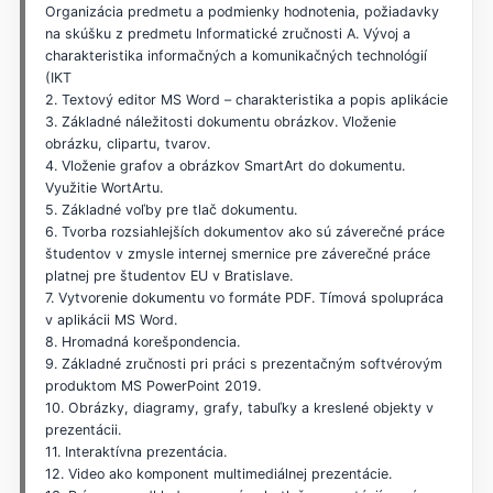
Organizácia predmetu a podmienky hodnotenia, požiadavky
na skúšku z predmetu Informatické zručnosti A. Vývoj a
charakteristika informačných a komunikačných technológií
(IKT
2. Textový editor MS Word – charakteristika a popis aplikácie
3. Základné náležitosti dokumentu obrázkov. Vloženie
obrázku, clipartu, tvarov.
4. Vloženie grafov a obrázkov SmartArt do dokumentu.
Využitie WortArtu.
5. Základné voľby pre tlač dokumentu.
6. Tvorba rozsiahlejších dokumentov ako sú záverečné práce
študentov v zmysle internej smernice pre záverečné práce
platnej pre študentov EU v Bratislave.
7. Vytvorenie dokumentu vo formáte PDF. Tímová spolupráca
v aplikácii MS Word.
8. Hromadná korešpondencia.
9. Základné zručnosti pri práci s prezentačným softvérovým
produktom MS PowerPoint 2019.
10. Obrázky, diagramy, grafy, tabuľky a kreslené objekty v
prezentácii.
11. Interaktívna prezentácia.
12. Video ako komponent multimediálnej prezentácie.