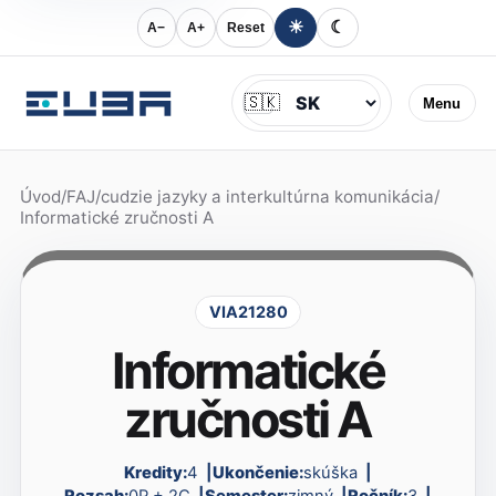
☀
☾
A−
A+
Reset
Jazyk
🇸🇰
Menu
Úvod
/
FAJ
/
cudzie jazyky a interkultúrna komunikácia
/
Informatické zručnosti A
VIA21280
Informatické
zručnosti A
Kredity:
4
Ukončenie:
skúška
Rozsah:
0P + 2C
Semester:
zimný
Ročník:
3