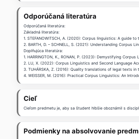
Odporúčaná literatúra
Odporúčaná literatúra:
Základná literatúra:
1. STEFANOWITSCH, A. (2020): Corpus linguistics: A guide to th
2. BARTH, D. – SCHNELL, S. (2021): Understanding Corpus Ling
Doplňujúca literatúra:
1. HARRINGTON, K., RONAN, P. (2023): Demystifying Corpus Li
2. LU, X. (2022): Corpus Linguistics and Second Language Acqu
3. TUHÁRSKA, Z. (2016): Quality translations of legal texts in
4. WEISSER, M. (2016): Practical Corpus Linguistics: An Intro
Cieľ
Cieľom predmetu je, aby sa študent hlbšie oboznámil s discip
Podmienky na absolvovanie predm