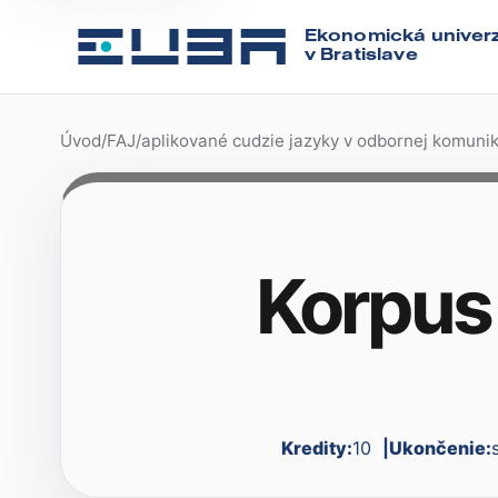
Ekonomická univerz
v Bratislave
Úvod
/
FAJ
/
aplikované cudzie jazyky v odbornej komunik
Korpus
Kredity:
10
Ukončenie: