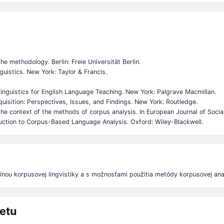
e methodology. Berlin: Freie Universität Berlin.
uistics. New York: Taylor & Francis.
nguistics for English Language Teaching. New York: Palgrave Macmillan.
isition: Perspectives, Issues, and Findings. New York: Routledge.
 the context of the methods of corpus analysis. In European Journal of Soci
duction to Corpus-Based Language Analysis. Oxford: Wiley-Blackwell.
línou korpusovej lingvistiky a s možnosťami použitia metódy korpusovej ana
etu