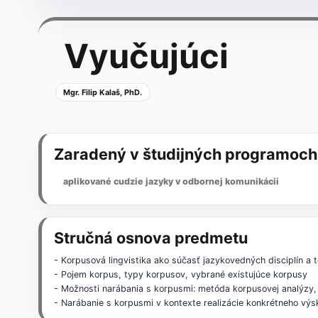
Vyučujúci
Mgr. Filip Kalaš, PhD.
Zaradený v študijných programoch
aplikované cudzie jazyky v odbornej komunikácii
Stručná osnova predmetu
- Korpusová lingvistika ako súčasť jazykovedných disciplín a t
- Pojem korpus, typy korpusov, vybrané existujúce korpusy
- Možnosti narábania s korpusmi: metóda korpusovej analýzy,
- Narábanie s korpusmi v kontexte realizácie konkrétneho v