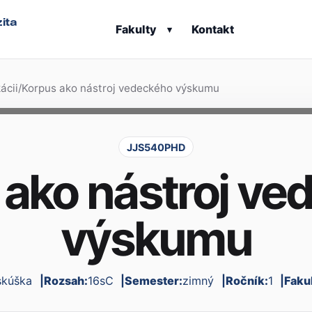
ita
Fakulty
Kontakt
▾
ácii
/
Korpus ako nástroj vedeckého výskumu
JJS540PHD
 ako nástroj ve
výskumu
skúška
Rozsah:
16sC
Semester:
zimný
Ročník:
1
Faku