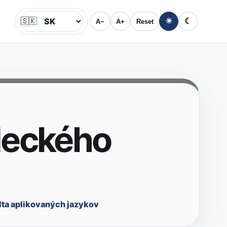
🇸🇰
☀
☾
A−
A+
Reset
Jazyk
deckého
lta aplikovaných jazykov