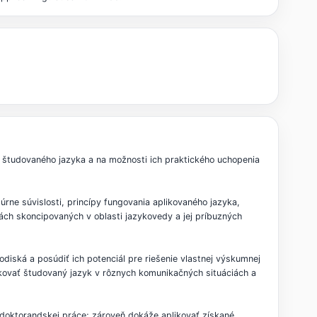
 študovaného jazyka a na možnosti ich praktického uchopenia
rne súvislosti, princípy fungovania aplikovaného jazyka,
h skoncipovaných v oblasti jazykovedy a jej príbuzných
hodiská a posúdiť ich potenciál pre riešenie vlastnej výskumnej
ikovať študovaný jazyk v rôznych komunikačných situáciách a
 doktorandskej práce; zároveň dokáže aplikovať získané