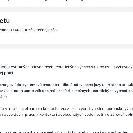
etu
 zámeru (40%) a záverečnej práce
boru vybraných relevantných teoretických východísk z oblasti jazykovedy
j práci.
éme, ovláda systémovú charakteristiku študovaného jazyka, historicko-kultú
zyka a na takomto základe má prehľad o možných teoretických východiskác
ráce.
órie v interdisciplinárnom kontexte, vie z nich vybrať vhodné teoretické výc
ých aspektov v praxi; v kontexte nadobudnutých vedomostí vie zároveň apl
j výskumnej otázky a premietnuť ich do konkrétnych riešení vlastnej témy