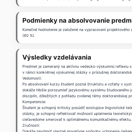
Podmienky na absolvovanie predm
Konečné hodnotenie je založené na vypracovaní projektového
(60 %).
Výsledky vzdelávania
Predmet je zameraný na aktívnu vedecko-výskumnú reflexiu sú
v rámci konkrétnej výskumnej otázky v príslušnej doktorandske
Vedomosti:
Po absolvovaní kurzu študent pozná štruktúru a vzťahy v syst
dokáže hlbšie porozumieť jazykovému systému študovaného ja
disciplín, dôležitých z pohľadu zvolenej témy doktorandskej p
Kompetencie:
Študent je schopný kriticky posúdiť existujúce lingvistické te
otázky, je schopný reflektovať možnosti uplatnenia teoretick
cieľavedome smerovať k optimálnemu komunikačnému efektu.
Zručnosti:
Dokáže navrhnúť vlastné inovatívne spôsoby uchopenia riešene