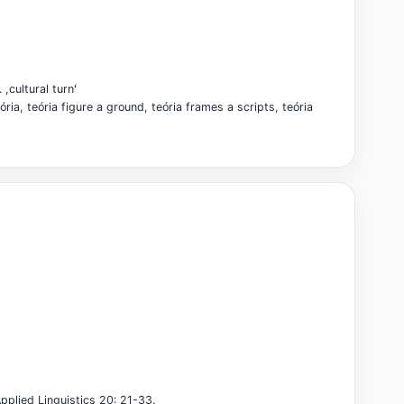
,cultural turnʻ
ia, teória figure a ground, teória frames a scripts, teória
pplied Linguistics 20: 21-33.