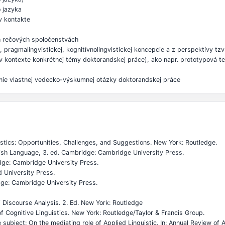
o jazyka
 v kontakte
ch rečových spoločenstvách
pragmalingvistickej, kognitívnolingvistickej koncepcie a z perspektívy tzv. 
 v kontexte konkrétnej témy doktorandskej práce), ako napr. prototypová teór
šenie vlastnej vedecko-výskumnej otázky doktorandskej práce
guistics: Opportunities, Challenges, and Suggestions. New York: Routledge.
lish Language, 3. ed. Cambridge: Cambridge University Press.
idge: Cambridge University Press.
d University Press.
dge: Cambridge University Press.
 Discourse Analysis. 2. Ed. New York: Routledge
of Cognitive Linguistics. New York: Routledge/Taylor & Francis Group.
ubject: On the mediating role of Applied Linguistic. In: Annual Review of A