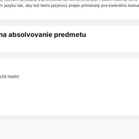
m jazyku tak, aby bol tento jazykový prejav primeraný pre konkrétnu komuni
á na absolvovanie predmetu
x26 hodín)