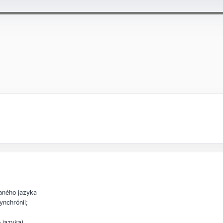
daného jazyka
ynchrónii;
o jazyka)