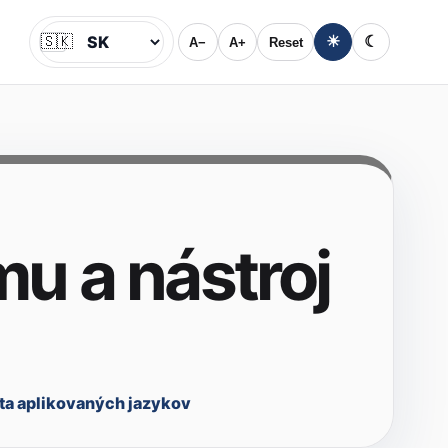
🇸🇰
☀
☾
A−
A+
Reset
Jazyk
u a nástroj
ta aplikovaných jazykov