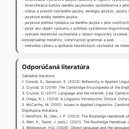
- diverzifikácia kultúry daného jazykového spoločenstva a jeh
- status a prestíž vybraného jazyka, ekológia jazykov, jazyky
- jazykové areály daného jazyka;
- jazyková politika týkajúca sa daného jazyka v jeho rozličný
- jazyk ako objekt výskumu z pohľadu systémovo-lingvistickej, 
- vybrané teoretické východiská z oblasti lingvistiky (zvolené
konceptuálnej metafory, construction grammar a pod.
- metodika výberu a aplikácie teoretických východísk na rie
Odporúčaná literatúra
Základná literatúra:
1. Consoli, S.; Ganassin, S. (2023): Reflexivity in Applied Lin
2. Crystal, D. (2019): The Cambridge Encyclopedia of the Eng
3. Crystal, D. (2017): Language and the Internet. 2.ed. Cambr
4. Oniga, R. L. (2014): A Linguistic Introduction. Oxford: Oxfor
5. McCarthy, M. (2001): Issues in Applied Linguistics. Cambri
Doplňujúca literatúra:
1. Handford, M.; Gee, J. P. (2023): The Routledge Handbook of
2. Wen, X.; Taylor, J. (eds.). (2021). The Routledge Handbook 
3. Widdowson, H.G. (2000): Object language and the language s