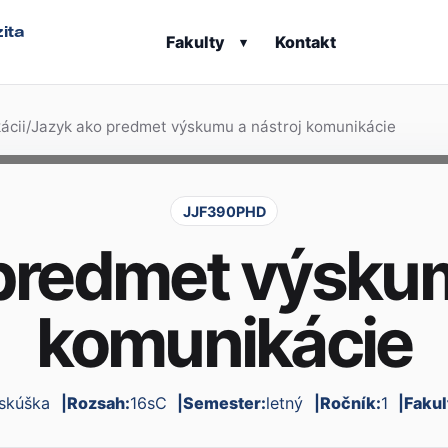
ita
Fakulty
Kontakt
▾
ácii
/
Jazyk ako predmet výskumu a nástroj komunikácie
JJF390PHD
predmet výskum
komunikácie
skúška
Rozsah:
16sC
Semester:
letný
Ročník:
1
Fakul