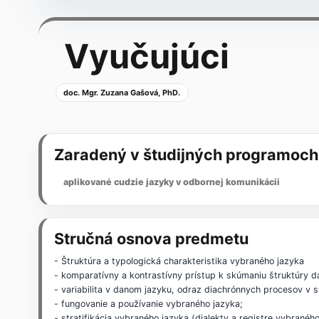
Vyučujúci
doc. Mgr. Zuzana Gašová, PhD.
Zaradený v študijných programoch
aplikované cudzie jazyky v odbornej komunikácii
Stručná osnova predmetu
- Štruktúra a typologická charakteristika vybraného jazyka
- komparatívny a kontrastívny prístup k skúmaniu štruktúry 
- variabilita v danom jazyku, odraz diachrónnych procesov v s
- fungovanie a používanie vybraného jazyka;
- stratifikácia vybraného jazyka (dialekty a registre vybranéh