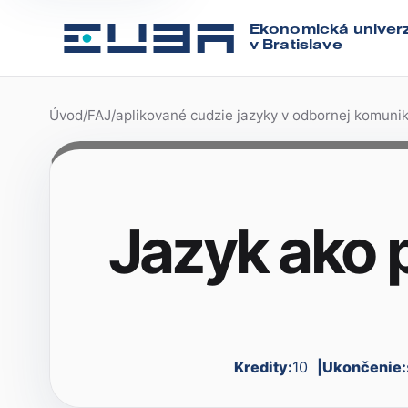
Ekonomická univerz
v Bratislave
Úvod
/
FAJ
/
aplikované cudzie jazyky v odbornej komunik
Jazyk ako 
Kredity:
10
Ukončenie: