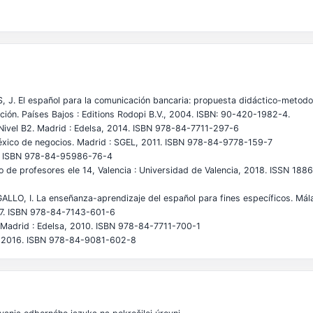
. El español para la comunicación bancaria: propuesta didáctico-metodol
ición. Países Bajos : Editions Rodopi B.V., 2004. ISBN: 90-420-1982-4.
Nivel B2. Madrid : Edelsa, 2014. ISBN 978-84-7711-297-6
co de negocios. Madrid : SGEL, 2011. ISBN 978-84-9778-159-7
7. ISBN 978-84-95986-76-4
 de profesores ele 14, Valencia : Universidad de Valencia, 2018. ISSN 18
LO, I. La enseñanza-aprendizaje del español para fines específicos. Má
007. ISBN 978-84-7143-601-6
 Madrid : Edelsa, 2010. ISBN 978-84-7711-700-1
sa, 2016. ISBN 978-84-9081-602-8