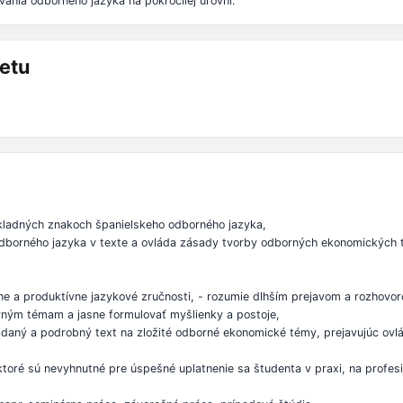
ania odborného jazyka na pokročilej úrovni.
etu
ákladných znakoch španielskeho odborného jazyka,
odborného jazyka v texte a ovláda zásady tvorby odborných ekonomických tex
ne a produktívne jazykové zručnosti, - rozumie dlhším prejavom a rozhovo
ným témam a jasne formulovať myšlienky a postoje,
iadaný a podrobný text na zložité odborné ekonomické témy, prejavujúc ov
ktoré sú nevyhnutné pre úspešné uplatnenie sa študenta v praxi, na profesi