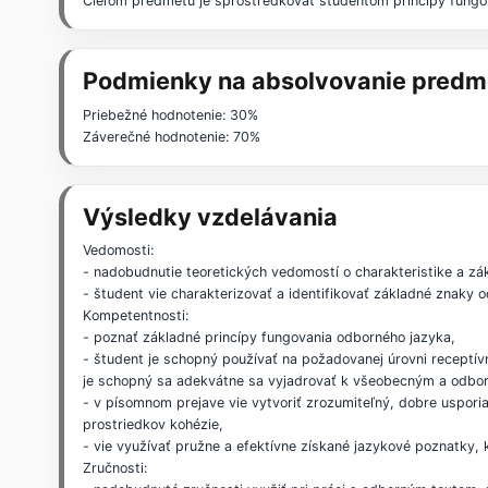
Cieľom predmetu je sprostredkovať študentom princípy fungov
Podmienky na absolvovanie predm
Priebežné hodnotenie: 30%
Záverečné hodnotenie: 70%
Výsledky vzdelávania
Vedomosti:
- nadobudnutie teoretických vedomostí o charakteristike a z
- študent vie charakterizovať a identifikovať základné znaky 
Kompetentnosti:
- poznať základné princípy fungovania odborného jazyka,
- študent je schopný používať na požadovanej úrovni receptív
je schopný sa adekvátne sa vyjadrovať k všeobecným a odbor
- v písomnom prejave vie vytvoriť zrozumiteľný, dobre uspor
prostriedkov kohézie,
- vie využívať pružne a efektívne získané jazykové poznatky, 
Zručnosti: