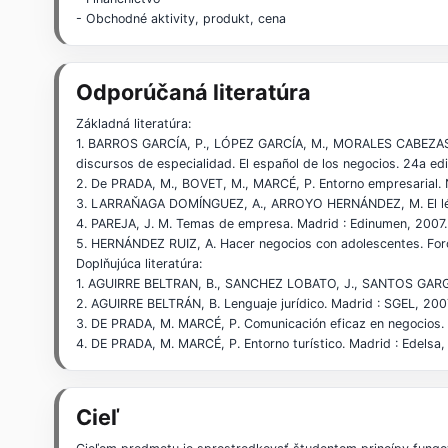
- Obchodné aktivity, produkt, cena
Odporúčaná literatúra
Základná literatúra:
1. BARROS GARCÍA, P., LÓPEZ GARCÍA, M., MORALES CABEZAS, J
discursos de especialidad. El español de los negocios. 24a ed
2. De PRADA, M., BOVET, M., MARCÉ, P. Entorno empresarial. 
3. LARRAŇAGA DOMÍNGUEZ, A., ARROYO HERNÁNDEZ, M. El léxi
4. PAREJA, J. M. Temas de empresa. Madrid : Edinumen, 200
5. HERNÁNDEZ RUIZ, A. Hacer negocios con adolescentes. Foro
Doplňujúca literatúra:
1. AGUIRRE BELTRAN, B., SANCHEZ LOBATO, J., SANTOS GARGAL
2. AGUIRRE BELTRÁN, B. Lenguaje jurídico. Madrid : SGEL, 2
3. DE PRADA, M. MARCÉ, P. Comunicación eficaz en negocios.
4. DE PRADA, M. MARCÉ, P. Entorno turístico. Madrid : Edel
Cieľ