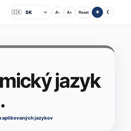
🇸🇰
☀
☾
A−
A+
Reset
Jazyk
mický jazyk
.
a aplikovaných jazykov