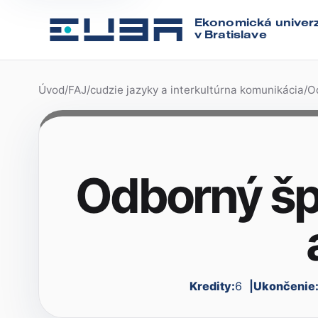
Ekonomická univerz
v Bratislave
Úvod
/
FAJ
/
cudzie jazyky a interkultúrna komunikácia
/
Od
Odborný šp
Kredity:
6
Ukončenie