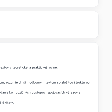
tov v teoretickej a praktickej rovine.
rom; rozumie dlhším odborným textom so zložitou štruktúrou;
ládanie kompozičných postupov, spojovacích výrazov a
jné účely.