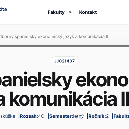
ita
Fakulty
Kontakt
▾
borný španielsky ekonomický jazyk a komunikácia II.
JJC21407
anielsky ekono
a komunikácia II
:
skúška
Rozsah:
4C
Semester:
letný
Ročník:
2
Fakult