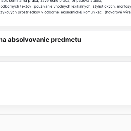
napr. seminárna práca, záverečné práca, prípadová štúdia,
 odborných textov (používanie vhodných lexikálnych, štylistických, morfos
azykových prostriedkov v odbornej ekonomickej komunikácii (hovorové výra
á na absolvovanie predmetu