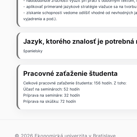
- nadobudnuté zručnosti využiť pri práci s odborným textom, 
- aplikovať primerané jazykové stratégie viažuce sa na tvorbu
- získanie schopnosti vedome odlíšiť vhodné od nevhodných j
vyjadrenia a pod.).
Jazyk, ktorého znalosť je potrebn
španielsky
Pracovné zaťaženie študenta
Celkové pracovné zaťaženie študenta: 156 hodín. Z toho:
Účasť na seminároch: 52 hodín
Príprava na semináre: 32 hodín
Príprava na skúšku: 72 hodín
© 2026 Ekonomická univerzita v Bratislave