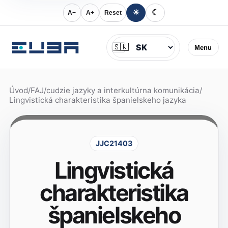
☀
☾
A−
A+
Reset
Jazyk
🇸🇰
Menu
Úvod
/
FAJ
/
cudzie jazyky a interkultúrna komunikácia
/
Lingvistická charakteristika španielskeho jazyka
JJC21403
Lingvistická
charakteristika
španielskeho