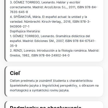
3. GÓMEZ TORREGO, Leonardo. Hablar y escribir
correctamente. Madrid: Arco/Libros S.L., 2011, ISBN 978-84-
7635-645-8
4. SPIŠIAKOVÁ, Mária. El español actual: la unidad y la
variedad. Nümbrecht: Kirsch-Verlag., 2016, ISBN 978-3-
943906-27-1
Doplňujúca literatúra:
1. GÓMEZ TORREGO, Leonardo. Gramática didáctica del
español. Madrid: Ediciones SM., 2007, ISBN 978-84-67541-
35-9
2. RENZI, Lorenzo. Introducción a la filología románica. Madrid:
Gredos, 1982, ISBN 978-84-24902-94-0
Cieľ
Cieľom predmetu je zoznámiť študenta s charakteristikou
španielskeho jazyka z lingvistickej perspektívy, s dôrazom na
morfologickú a syntaktickú rovinu jazyka.
Podmienky na absolvovanie