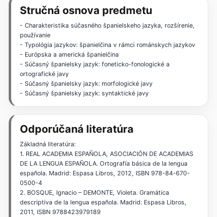
Stručná osnova predmetu
- Charakteristika súčasného španielskeho jazyka, rozšírenie,
používanie
- Typológia jazykov: španielčina v rámci románskych jazykov
- Európska a americká španielčina
- Súčasný španielsky jazyk: foneticko-fonologické a
ortografické javy
- Súčasný španielsky jazyk: morfologické javy
- Súčasný španielsky jazyk: syntaktické javy
Odporúčaná literatúra
Základná literatúra:
1. REAL ACADEMIA ESPAÑOLA, ASOCIACIÓN DE ACADEMIAS
DE LA LENGUA ESPAÑOLA. Ortografía básica de la lengua
española. Madrid: Espasa Libros, 2012, ISBN 978-84-670-
0500-4
2. BOSQUE, Ignacio – DEMONTE, Violeta. Gramática
descriptiva de la lengua española. Madrid: Espasa Libros,
2011, ISBN 9788423979189