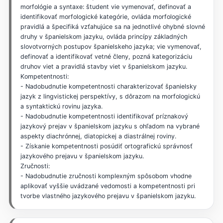
morfológie a syntaxe: študent vie vymenovať, definovať a
identifikovať morfologické kategórie, ovláda morfologické
pravidlá a špecifiká vzťahujúce sa na jednotlivé ohybné slovné
druhy v španielskom jazyku, ovláda princípy základných
slovotvorných postupov španielskeho jazyka; vie vymenovať,
definovať a identifikovať vetné členy, pozná kategorizáciu
druhov viet a pravidlá stavby viet v španielskom jazyku.
Kompetentnosti:
- Nadobudnutie kompetentnosti charakterizovať španielsky
jazyk z lingvistickej perspektívy, s dôrazom na morfologickú
a syntaktickú rovinu jazyka.
- Nadobudnutie kompetentnosti identifikovať príznakový
jazykový prejav v španielskom jazyku s ohľadom na vybrané
aspekty diachrónnej, diatopickej a diastrálnej roviny.
- Získanie kompetentnosti posúdiť ortografickú správnosť
jazykového prejavu v španielskom jazyku.
Zručnosti:
- Nadobudnutie zručnosti komplexným spôsobom vhodne
aplikovať vyššie uvádzané vedomosti a kompetentnosti pri
tvorbe vlastného jazykového prejavu v španielskom jazyku.