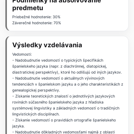
predmetu
Priebežné hodnotenie: 30%
Záverečné hodnotenie: 70%
Výsledky vzdelávania
Vedomosti:
- Nadobudnutie vedomostí o typických špecifikách
španielskeho jazyka (napr. z diachrónnej, diatopickej,
diastratickej perspektívy), ktoré ho odlišujú od iných jazykov.
- Nadobudnutie vedomostí o aktuálnych vývinových
tendenciách v španielskom jazyku a o jeho charakteristikách z
genealogickej perspektívy.
- Získanie teoretických znalostí o jednotlivých jazykových
rovinách súčasného španielskeho jazyka z hľadiska
systémovej lingvistiky a základných vedomostí o tradičných
lingvistických disciplínach.
- Získanie vedomostí o pravidlách ortografie španielskeho
jazyka.
- Nadobudnutie dôkladných vedomosťami najmä z oblasti