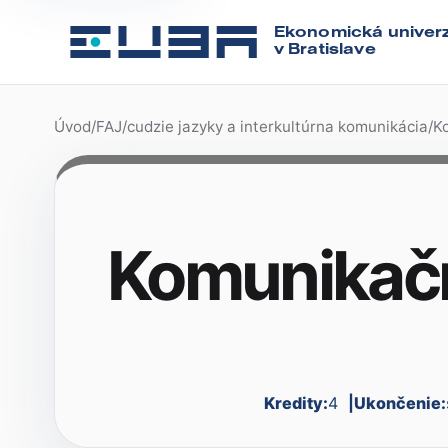
Ekonomická univerz
v Bratislave
Úvod
/
FAJ
/
cudzie jazyky a interkultúrna komunikácia
/
Ko
Komunikačn
Kredity:
4
Ukončenie: