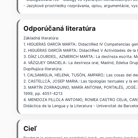
- Jazykové prostriedky rozprávania, opisu, argumentácie, vys
Odporúčaná literatúra
Základná literatúra:
1. HIGUERAS GARCÍA MARTA.: DidactiRed IV Competencias gene
2. HIGUERAS GARCÍA MARTA.: DidactiRed V Actividades de la le
3. DÍAZ LOURDES., AZMERICH MARTA.: La destreza escrita. Mad
4. VÁZQUEY GRACIELA.: La destreza oral, Madrid, Edelsa Grup
Doplňujúca literatúra:
1. CALSAMIGLIA, HELENA, TUSÓN, AMPARO.: Las cosas del decir.
2. CASTELLCÀ, JOSEP MARIA.: Las tipologías textuales y la ens
3. MARTÍN ZORRAQUINO, MARÍA ANTONIA, PORTALÉS, JOSÉ.: «Los
1999, pp. 4051-4213
4. MENDOZA FILLOLA ANTONIO, ROMEA CASTRO CELIA, CANTERO SE
Didáctica de la Lengua y la Literatura - Universitat de Barcelo
Cieľ