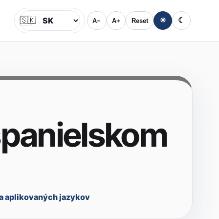
🇸🇰
☀
☾
A−
A+
Reset
Jazyk
španielskom
a aplikovaných jazykov