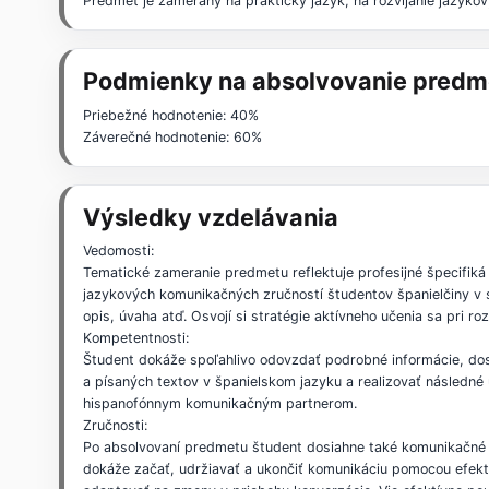
Predmet je zameraný na praktický jazyk, na rozvíjanie jazyko
Podmienky na absolvovanie predm
Priebežné hodnotenie: 40%
Záverečné hodnotenie: 60%
Výsledky vzdelávania
Vedomosti:
Tematické zameranie predmetu reflektuje profesijné špecifiká
jazykových komunikačných zručností študentov španielčiny v s
opis, úvaha atď. Osvojí si stratégie aktívneho učenia sa pri 
Kompetentnosti:
Študent dokáže spoľahlivo odovzdať podrobné informácie, dos
a písaných textov v španielskom jazyku a realizovať následné ú
hispanofónnym komunikačným partnerom.
Zručnosti:
Po absolvovaní predmetu študent dosiahne také komunikačné 
dokáže začať, udržiavať a ukončiť komunikáciu pomocou efektí