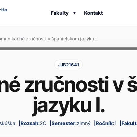
ita
Fakulty
Kontakt
▾
munikačné zručnosti v španielskom jazyku I.
JJB21641
é zručnosti v 
jazyku I.
skúška
Rozsah:
2C
Semester:
zimný
Ročník:
1
Fakult