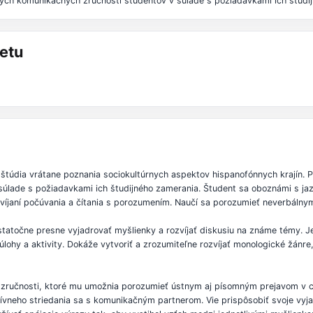
vých komunikačných zručností študentov v súlade s požiadavkami ich študi
etu
 štúdia vrátane poznania sociokultúrnych aspektov hispanofónnych krajín. P
úlade s požiadavkami ich študijného zamerania. Študent sa oboznámi s jaz
rozvíjaní počúvania a čítania s porozumením. Naučí sa porozumieť neverbál
tatočne presne vyjadrovať myšlienky a rozvíjať diskusiu na známe témy. J
lohy a aktivity. Dokáže vytvoriť a zrozumiteľne rozvíjať monologické žánre, 
zručnosti, ktoré mu umožnia porozumieť ústnym aj písomným prejavom v c
vneho striedania sa s komunikačným partnerom. Vie prispôsobiť svoje vyjad