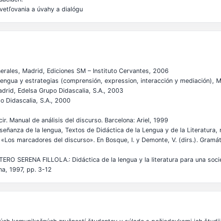
vetľovania a úvahy a dialógu
rales, Madrid, Ediciones SM – Instituto Cervantes, 2006
ngua y estrategias (comprensión, expression, interacción y mediación), M
rid, Edelsa Grupo Didascalia, S.A., 2003
o Didascalia, S.A., 2000
 Manual de análisis del discurso. Barcelona: Ariel, 1999
eñanza de la lengua, Textos de Didáctica de la Lengua y de la Literatura, 
 marcadores del discurso». En Bosque, I. y Demonte, V. (dirs.). Gramáti
RENA FILLOLA.: Didáctica de la lengua y la literatura para una sociedad
na, 1997, pp. 3-12