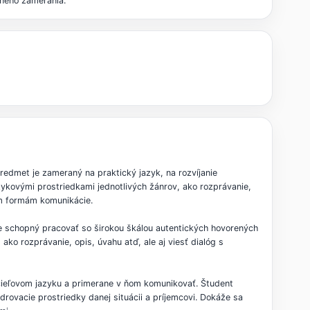
jného zamerania.
redmet je zameraný na praktický jazyk, na rozvíjanie
ykovými prostriedkami jednotlivých žánrov, ako rozprávanie,
nym formám komunikácie.
e schopný pracovať so širokou škálou autentických hovorených
ako rozprávanie, opis, úvahu atď, ale aj viesť dialóg s
ieľovom jazyku a primerane v ňom komunikovať. Študent
rovacie prostriedky danej situácii a príjemcovi. Dokáže sa