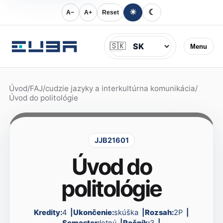
☀
☾
A−
A+
Reset
Jazyk
🇸🇰
Menu
Úvod
/
FAJ
/
cudzie jazyky a interkultúrna komunikácia
/
Úvod do politológie
JJB21601
Úvod do
politológie
Kredity:
4
Ukončenie:
skúška
Rozsah:
2P
Semester:
letný
Ročník:
3