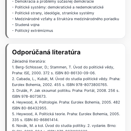
- Demokracia a problémy súčasnej demokracie
- Politické systémy: demokratické a nedemokratické
- Politické strany, ideológie, stranícke systémy
- Medzinárodné vzťahy a štruktúra medzinárodného poriadku
- Studená vojna
- Politický extrémizmus
Odporúčaná literatúra
Základná literatúra:
1. Berg-Schlosser, D.; Stammen, T. Úvod do politické vědy,
Praha: ISE, 2000. 372 s. ISBN 80-86130-09-06.
2. Cabada, L., Kubát, M. Úvod do studia politické vědy. Praha:
Eurolex Bohemia, 2002. 455 s. ISBN 978-8073800765.
3. Drulák, P. Jak skoumat politiku. Praha: Portál, 2008. 256 s.
ISBN 978-8073673.
4. Heywood, A. Politologie. Praha: Eurolex Bohemia, 2005. 482
ISBN 80-86432955.
5. Heywood, A. Politická teorie. Praha: Eurolex Bohemia, 2005.
335 s. ISBN 80-86861414.
6. Novák, M. a kol. Úvod do studia politiky. 2. vydanie. Brno: