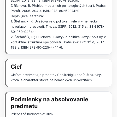
SLON, 2019. 924 s. ISBN 978-8074192630.
7. Říchová, B. Přehled moderních politologických teorií. Praha:
Portál, 2006. 304 s. ISBN 978-8026207429.
Doplňujúca literatúra:
1. Štefančík, R. Uvažovanie o politike (nielen) v nemecky
hovoriacom prostredí. Trnava: SSRP, 2012. 315 s. ISBN 978-
80-969-0434-1.
2. Štefančík, R.; Dulebová, I. Jazyk a politika. Jazyk politiky v
konfliktnej štruktúre spoločnosti. Bratislava: EKONÓM, 2017.
193 s. ISBN 978-80-225-4414-6.
Cieľ
Cieľom predmetu je predstaviť politológiu podľa štruktúry,
ktorá je charakteristická na nemeckých univerzitách.
Podmienky na absolvovanie
predmetu
Priebežné hodnotenie: 30%