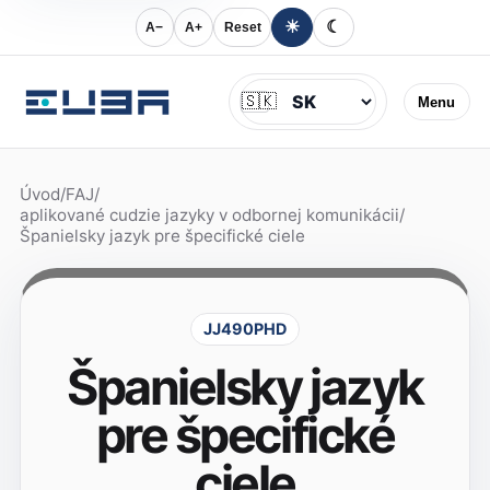
☀
☾
A−
A+
Reset
Jazyk
🇸🇰
Menu
Úvod
/
FAJ
/
aplikované cudzie jazyky v odbornej komunikácii
/
Španielsky jazyk pre špecifické ciele
JJ490PHD
Španielsky jazyk
pre špecifické
ciele