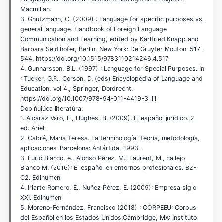
Macmillan.
3. Gnutzmann, C. (2009) : Language for specific purposes vs.
general language. Handbook of Foreign Language
Communication and Learning, edited by Karlfried Knapp and
Barbara Seidlhofer, Berlin, New York: De Gruyter Mouton. 517-
544. https://doi.org/10.1515/9783110214246.4.517
4. Gunnarsson, B.L. (1997) : Language for Special Purposes. In
: Tucker, G.R., Corson, D. (eds) Encyclopedia of Language and
Education, vol 4., Springer, Dordrecht.
https://doi.org/10.1007/978-94-011-4419-3_11
Doplňujúca literatúra:
1. Alcaraz Varo, E., Hughes, B. (2009): El espaňol jurídico. 2
ed. Ariel.
2. Cabré, María Teresa. La terminología. Teoría, metodología,
aplicaciones. Barcelona: Antártida, 1993.
3. Furió Blanco, e., Alonso Pérez, M., Laurent, M., callejo
Blanco M. (2016): El espaňol en entornos profesionales. B2-
C2. Edinumen
4. Iriarte Romero, E., Nuňez Pérez, E. (2009): Empresa siglo
XXI. Edinumen
5. Moreno-Fernández, Francisco (2018) : CORPEEU: Corpus
del Español en los Estados Unidos.Cambridge, MA: Instituto