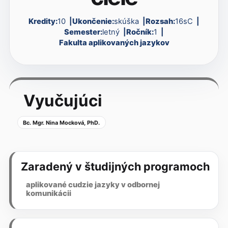
Kredity:
10
Ukončenie:
skúška
Rozsah:
16sC
Semester:
letný
Ročník:
1
Fakulta aplikovaných jazykov
Vyučujúci
Bc. Mgr. Nina Mocková, PhD.
Zaradený v študijných programoch
aplikované cudzie jazyky v odbornej
komunikácii