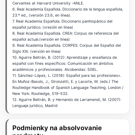
Cervantes at Harvard University –ANLE.
6. Real Academia Española. Diccionario de la lengua española,
23.ª ed., (versión 23.6, en línea).
7. Real Academia Española. Diccionario panhispánico del
espaňol jurídico. (vresión en línea)
8. Real Academia Española. CREA: Corpus de referencia del
español actual.(versión en línea)
9. Real Academia Española. CORPES: Corpus del Español del
Siglo XXI. (versión en línea)
10. Aguirre Beltrán, B. (2012): Aprendizaje y enseñanza de
español con fines específicos: Comunicación en ámbitos
académicos y profesionales. Alcobendas: SGEL.
11. Sánchez-López, L. (2018): Español para las profesiones».
En Muñoz-Basols, J., Gironzetti, E. y Lacorte, M. (eds.) The
Routledge Handbook of Spanish Language Teaching. London /
New York: Routledge, 519-532.
12. Aguirre Beltrán, B. y Hernando de Larramendi, M. (2007):
Lenguaje jurídico, Madrid
Podmienky na absolvovanie