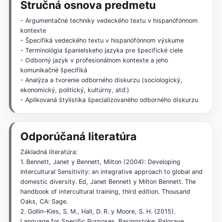
Stručná osnova predmetu
- Argumentačné techniky vedeckého textu v hispanófónnom
kontexte
- Špecifiká vedeckého textu v hispanófónnom výskume
- Terminológia španielskeho jazyka pre špecifické ciele
- Odborný jazyk v profesionálnom kontexte a jeho
komunikačné špecifiká
- Analýza a tvorenie odborného diskurzu (sociologický,
ekonomický, politický, kultúrny, atď.)
- Aplikovaná štylistika špecializovaného odborného diskurzu
Odporúčaná literatúra
Základná literatúra:
1. Bennett, Janet y Bennett, Milton (2004): Developing
Intercultural Sensitivity: an integrative approach to global and
domestic diversity. Ed, Janet Bennett y Milton Bennett. The
handbook of intercultural training, third edition. Thousand
Oaks, CA: Sage.
2. Gollin-Kies, S. M., Hall, D. R. y Moore, S. H. (2015).
Language for Specific Purposes. Basingstoke: Palgrave