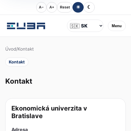
☀
☾
A−
A+
Reset
Jazyk
🇸🇰
Menu
Úvod
/
Kontakt
Kontakt
Kontakt
Ekonomická univerzita v
Bratislave
Adresa