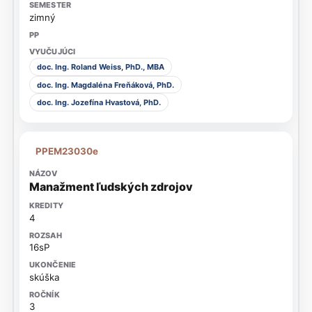
zimný
doc. Ing. Roland Weiss, PhD., MBA
doc. Ing. Magdaléna Freňáková, PhD.
doc. Ing. Jozefína Hvastová, PhD.
PPEM23030e
Manažment ľudských zdrojov
4
16sP
skúška
3