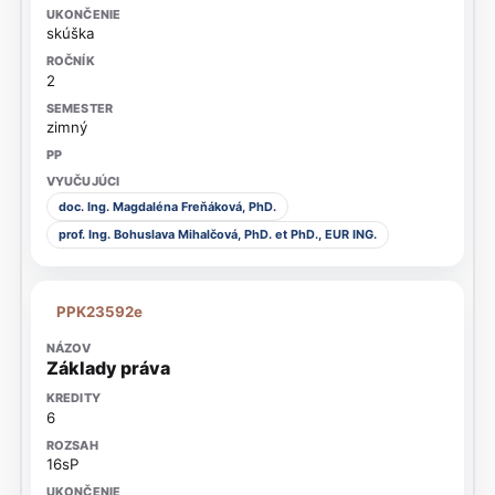
skúška
2
zimný
doc. Ing. Magdaléna Freňáková, PhD.
prof. Ing. Bohuslava Mihalčová, PhD. et PhD., EUR ING.
PPK23592e
Základy práva
6
16sP