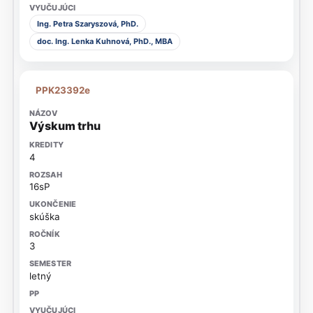
Ing. Petra Szaryszová, PhD.
doc. Ing. Lenka Kuhnová, PhD., MBA
PPK23392e
Výskum trhu
4
16sP
skúška
3
letný