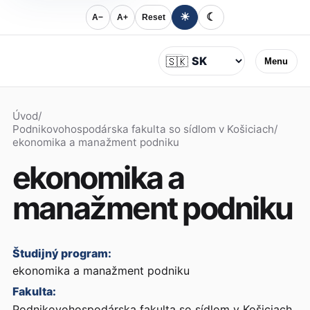
☀
☾
A−
A+
Reset
Jazyk
🇸🇰
Menu
Úvod
/
Podnikovohospodárska fakulta so sídlom v Košiciach
/
ekonomika a manažment podniku
ekonomika a
manažment podniku
Študijný program:
ekonomika a manažment podniku
Fakulta:
Podnikovohospodárska fakulta so sídlom v Košiciach