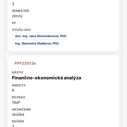
3
zimný
doc. Ing. Jana Simonidesová, PhD.
Ing. Slavomíra Stašková, PhD.
PPF23012e
Finančno-ekonomická analýza
6
16sP
skúška
3