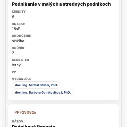
Podnikanie v malých a stredných podnikoch
6
16sP
skúška
2
letný
doc. Ing. Michal Stričík, PhD.
doc. Ing. Barbora Gontkovičová, PhD.
PPF23082e
Podnikové financie