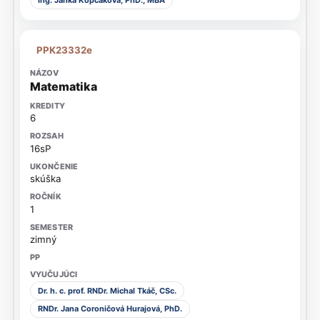
PPK23332e
Matematika
6
16sP
skúška
1
zimný
Dr. h. c. prof. RNDr. Michal Tkáč, CSc.
RNDr. Jana Coroničová Hurajová, PhD.