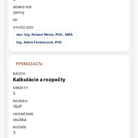
zimný
doc. Ing. Roland Weiss, PhD., MBA
Ing. Adela Feranecová, PhD.
PPEM23427e
Kalkulácie a rozpočty
5
16sP
skúška
3