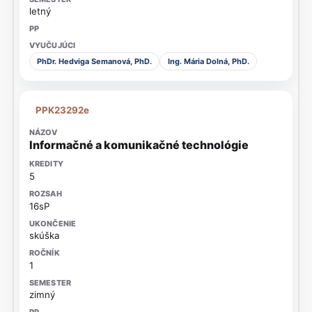
letný
PhDr. Hedviga Semanová, PhD.
Ing. Mária Dolná, PhD.
PPK23292e
Informačné a komunikačné technológie
5
16sP
skúška
1
zimný