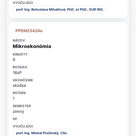
prof. Ing. Bohuslava Mihalčová, PhD. et PhD., EUR ING.
PPEM23424e
Mikroekonómia
6
16sP
skúška
1
zimný
prof. Ing. Michal Pružinský, CSc.