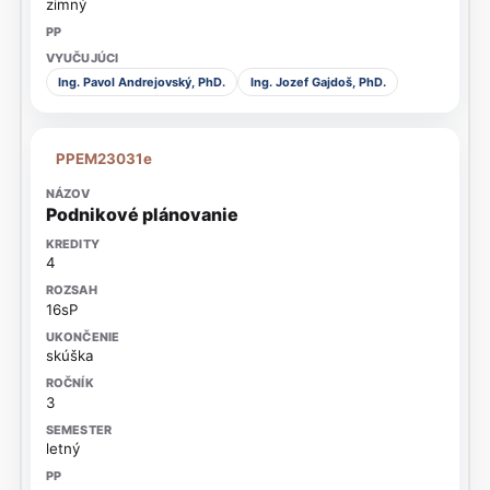
zimný
Ing. Pavol Andrejovský, PhD.
Ing. Jozef Gajdoš, PhD.
PPEM23031e
Podnikové plánovanie
4
16sP
skúška
3
letný