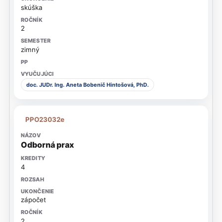
skúška
2
zimný
doc. JUDr. Ing. Aneta Bobenič Hintošová, PhD.
PPO23032e
Odborná prax
4
zápočet
2