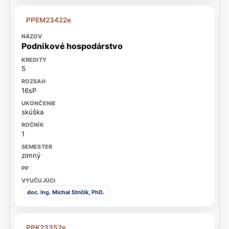
PPEM23422e
Podnikové hospodárstvo
5
16sP
skúška
1
zimný
doc. Ing. Michal Stričík, PhD.
PPK23352e