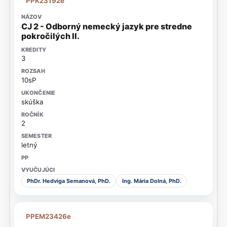
PPK23192e
CJ 2 - Odborný nemecký jazyk pre stredne
pokročilých II.
3
10sP
skúška
2
letný
PhDr. Hedviga Semanová, PhD.
Ing. Mária Dolná, PhD.
PPEM23426e