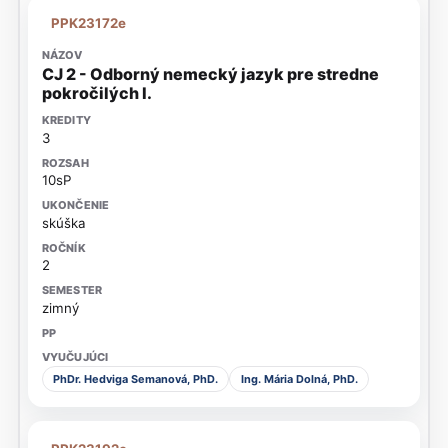
PPK23172e
CJ 2 - Odborný nemecký jazyk pre stredne
pokročilých I.
3
10sP
skúška
2
zimný
PhDr. Hedviga Semanová, PhD.
Ing. Mária Dolná, PhD.