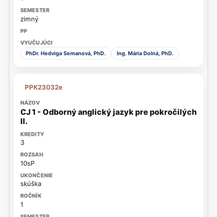
zimný
PhDr. Hedviga Semanová, PhD.
Ing. Mária Dolná, PhD.
PPK23032e
CJ 1 - Odborný anglický jazyk pre pokročilých
II.
3
10sP
skúška
1