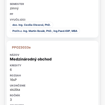
zimný
doc. Ing. Cecília Olexová, PhD.
Prof.h.c. Ing. Martin Bosák, PhD., Ing.Paed.IGIP, MBA
PPO23033e
Medzinárodný obchod
6
16sP
skúška
3