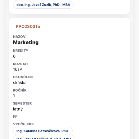
doc. Ing. Jozef Zuzik, PhD., MBA
PPO23031e
Marketing
6
16sP
skúška
1
letný
Ing. Katarína Petrovčiková, PhD.
Ing. Janka Kopčáková, PhD., MBA