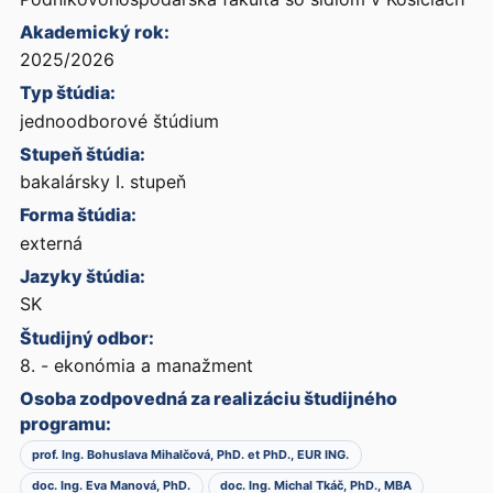
Akademický rok:
2025/2026
Typ štúdia:
jednoodborové štúdium
Stupeň štúdia:
bakalársky I. stupeň
Forma štúdia:
externá
Jazyky štúdia:
SK
Študijný odbor:
8. - ekonómia a manažment
Osoba zodpovedná za realizáciu študijného
programu:
prof. Ing. Bohuslava Mihalčová, PhD. et PhD., EUR ING.
doc. Ing. Eva Manová, PhD.
doc. Ing. Michal Tkáč, PhD., MBA