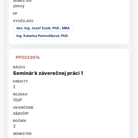
zimný
doc. Ing. Jozef Zuzik, PhD., MBA
Ing. Katarína Petrovčiková, PhD.
PPO23397e
Seminár k záverečnej práci 1
2
10sP
zápočet
3