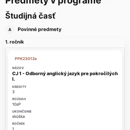
Predmety v programe
Študijná časť
Povinné predmety
A
1. ročník
PPK23012e
CJ 1 - Odborný anglický jazyk pre pokročilých
I.
3
10sP
skúška
1