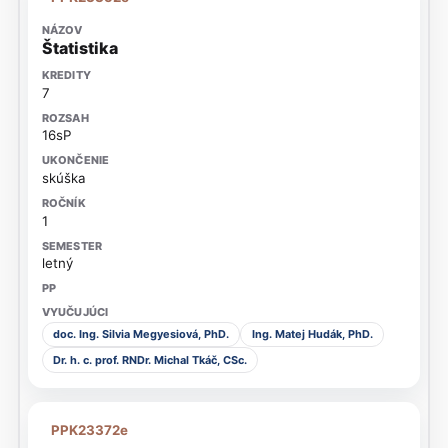
Štatistika
7
16sP
skúška
1
letný
doc. Ing. Silvia Megyesiová, PhD.
Ing. Matej Hudák, PhD.
Dr. h. c. prof. RNDr. Michal Tkáč, CSc.
PPK23372e