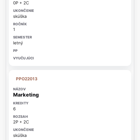
0P + 2C
skúška
1
letný
PPO22013
Marketing
6
2P + 2C
skúška