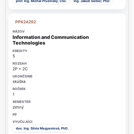
prof. Ing. Michal Pružinský, CSc.
Ing. Jakub Sieber, PhD.
PPK24292
Information and Communication
Technologies
5
2P + 2C
skúška
1
zimný
doc. Ing. Silvia Megyesiová, PhD.