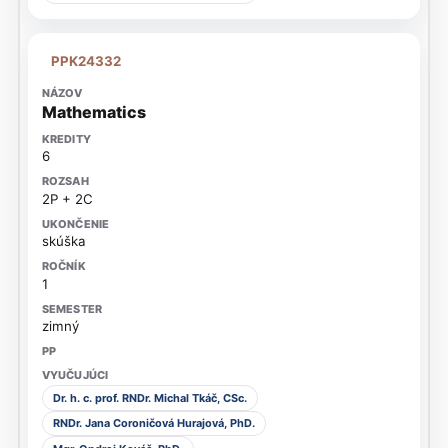
PPK24332
Mathematics
6
2P + 2C
skúška
1
zimný
Dr. h. c. prof. RNDr. Michal Tkáč, CSc.
RNDr. Jana Coroničová Hurajová, PhD.