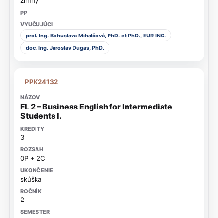
zimný
prof. Ing. Bohuslava Mihalčová, PhD. et PhD., EUR ING.
doc. Ing. Jaroslav Dugas, PhD.
PPK24132
FL 2 – Business English for Intermediate
Students I.
3
0P + 2C
skúška
2