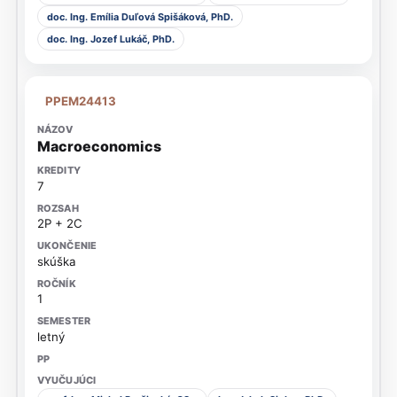
doc. Ing. Emília Duľová Spišáková, PhD.
doc. Ing. Jozef Lukáč, PhD.
PPEM24413
Macroeconomics
7
2P + 2C
skúška
1
letný