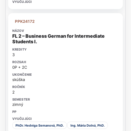
PPK24172
FL 2 – Business German for Intermediate
Students I.
3
0P + 2C
skúška
2
zimný
PhDr. Hedviga Semanová, PhD.
Ing. Mária Dolná, PhD.