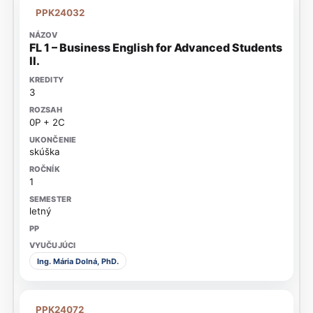
PPK24032
FL 1 – Business English for Advanced Students
II.
3
0P + 2C
skúška
1
letný
Ing. Mária Dolná, PhD.
PPK24072