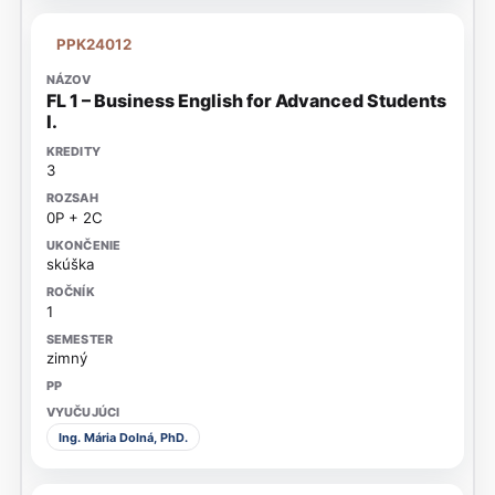
PPK24012
FL 1 – Business English for Advanced Students
I.
3
0P + 2C
skúška
1
zimný
Ing. Mária Dolná, PhD.