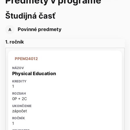
Predmety v programe
Študijná časť
Povinné predmety
A
1. ročník
PPEM24012
Physical Education
1
0P + 2C
zápočet
1