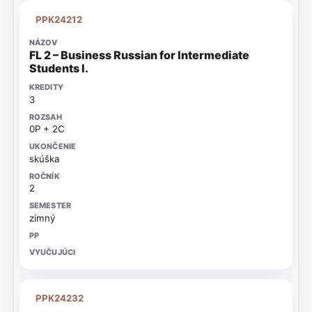
PPK24212
FL 2 – Business Russian for Intermediate
Students I.
3
0P + 2C
skúška
2
zimný
PPK24232