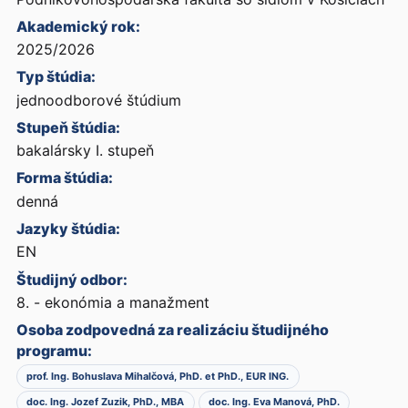
Akademický rok:
2025/2026
Typ štúdia:
jednoodborové štúdium
Stupeň štúdia:
bakalársky I. stupeň
Forma štúdia:
denná
Jazyky štúdia:
EN
Študijný odbor:
8. - ekonómia a manažment
Osoba zodpovedná za realizáciu študijného
programu:
prof. Ing. Bohuslava Mihalčová, PhD. et PhD., EUR ING.
doc. Ing. Jozef Zuzik, PhD., MBA
doc. Ing. Eva Manová, PhD.