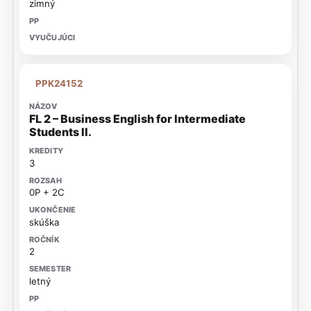
zimný
PPK24152
FL 2 – Business English for Intermediate
Students II.
3
0P + 2C
skúška
2
letný