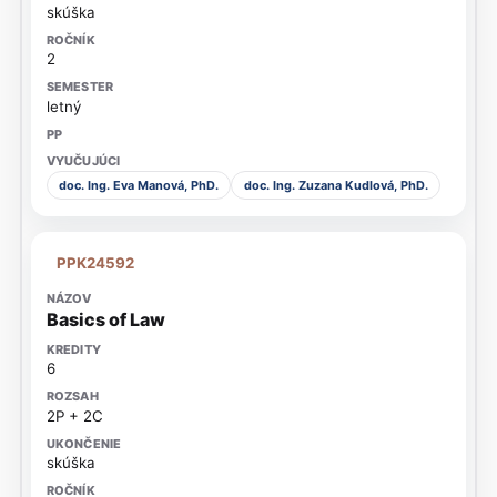
skúška
2
letný
doc. Ing. Eva Manová, PhD.
doc. Ing. Zuzana Kudlová, PhD.
PPK24592
Basics of Law
6
2P + 2C
skúška