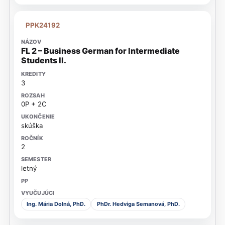
PPK24192
FL 2 – Business German for Intermediate
Students II.
3
0P + 2C
skúška
2
letný
Ing. Mária Dolná, PhD.
PhDr. Hedviga Semanová, PhD.