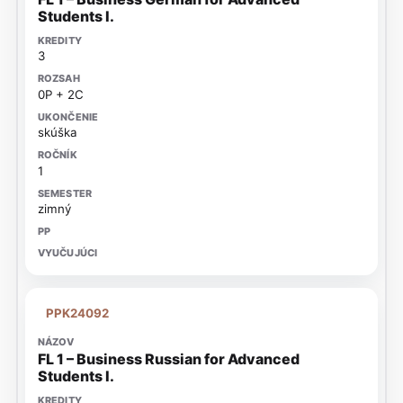
Students I.
3
0P + 2C
skúška
1
zimný
PPK24092
FL 1 – Business Russian for Advanced
Students I.