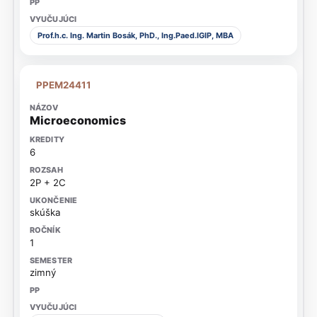
Prof.h.c. Ing. Martin Bosák, PhD., Ing.Paed.IGIP, MBA
PPEM24411
Microeconomics
6
2P + 2C
skúška
1
zimný