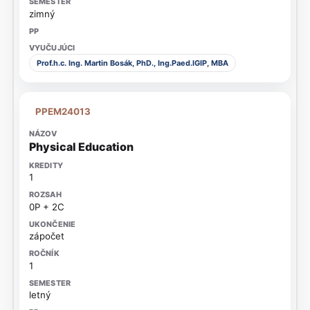
zimný
Prof.h.c. Ing. Martin Bosák, PhD., Ing.Paed.IGIP, MBA
PPEM24013
Physical Education
1
0P + 2C
zápočet
1
letný