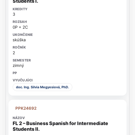
Students I.
3
0P + 2C
skúška
2
zimný
doc. Ing. Silvia Megyesiová, PhD.
PPK24692
FL 2 – Business Spanish for Intermediate
Students II.