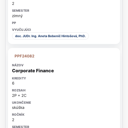
2
zimný
doc. JUDr. Ing. Aneta Bobenič Hintošová, PhD.
PPF24082
Corporate Finance
6
2P + 2C
skúška
2