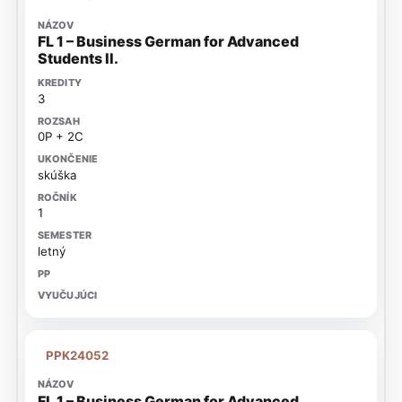
FL 1 – Business German for Advanced
Students II.
3
0P + 2C
skúška
1
letný
PPK24052
FL 1 – Business German for Advanced