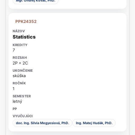
Mgr. Ondrej Kováč, PhD.
PPK24352
Statistics
7
2P + 2C
skúška
1
letný
doc. Ing. Silvia Megyesiová, PhD.
Ing. Matej Hudák, PhD.