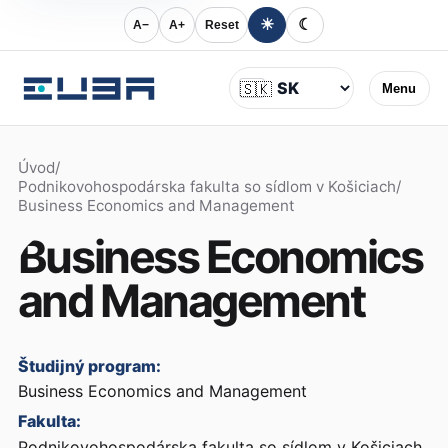
☀
☾
A−
A+
Reset
Jazyk
🇸🇰
Menu
Úvod
/
Podnikovohospodárska fakulta so sídlom v Košiciach
/
Business Economics and Management
Business Economics
and Management
Študijný program:
Business Economics and Management
Fakulta:
Podnikovohospodárska fakulta so sídlom v Košiciach