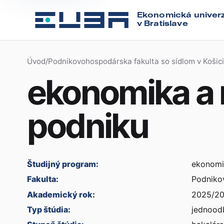
Ekonomická univerz
v Bratislave
Úvod
/
Podnikovohospodárska fakulta so sídlom v Košic
ekonomika a
podniku
Študijný program:
ekonomi
Fakulta:
Podnikov
Akademický rok:
2025/2
Typ štúdia:
jednood