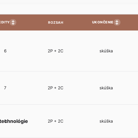
↕
↕
EDITY
UKONČENIE
ROZSAH
6
2P + 2C
skúška
7
2P + 2C
skúška
technológie
5
2P + 2C
skúška