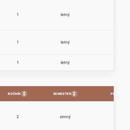
1
letný
1
letný
1
letný
↕
↕
ROČNÍK
SEMESTER
PP
2
zimný