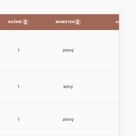
↕
↕
ROČNÍK
SEMESTER
PP
1
zimný
1
letný
1
zimný