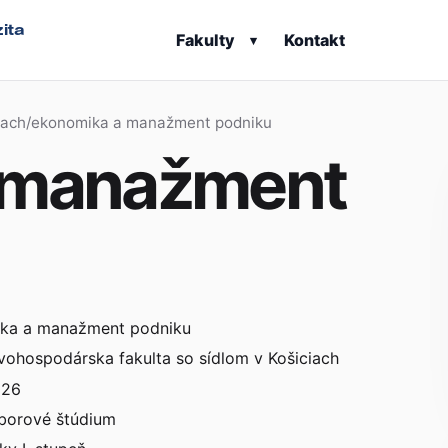
ita
Fakulty
Kontakt
▾
iach
/
ekonomika a manažment podniku
 manažment
ka a manažment podniku
ohospodárska fakulta so sídlom v Košiciach
026
borové štúdium