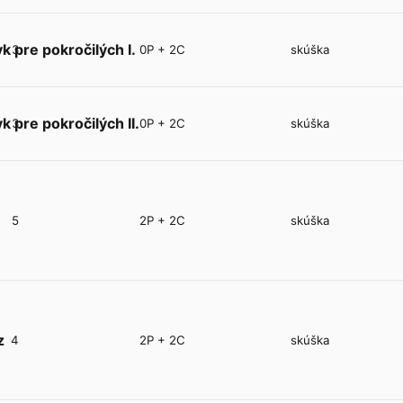
k pre pokročilých I.
3
0P + 2C
skúška
k pre pokročilých II.
3
0P + 2C
skúška
5
2P + 2C
skúška
z
4
2P + 2C
skúška