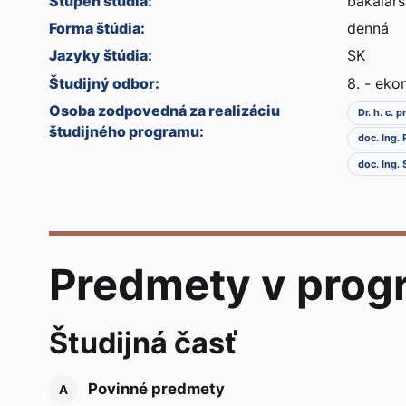
Stupeň štúdia:
bakalárs
Forma štúdia:
denná
Jazyky štúdia:
SK
Študijný odbor:
8. - ek
Osoba zodpovedná za realizáciu
Dr. h. c. 
študijného programu:
doc. Ing.
doc. Ing.
Predmety v prog
Študijná časť
Povinné predmety
A