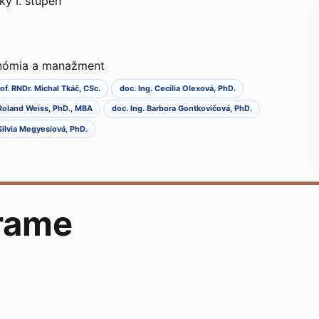
ky I. stupeň
onómia a manažment
prof. RNDr. Michal Tkáč, CSc.
doc. Ing. Cecília Olexová, PhD.
 Roland Weiss, PhD., MBA
doc. Ing. Barbora Gontkovičová, PhD.
 Silvia Megyesiová, PhD.
rame