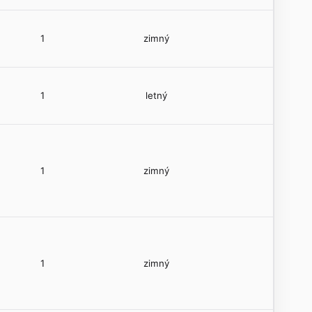
1
zimný
1
letný
1
zimný
1
zimný