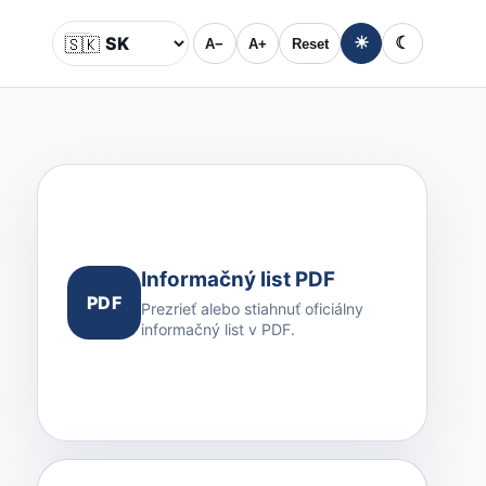
🇸🇰
☀
☾
A−
A+
Reset
Jazyk
Informačný list PDF
PDF
Prezrieť alebo stiahnuť oficiálny
informačný list v PDF.