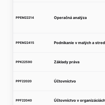
Operačná analýza
PPEM22214
Podnikanie v malých a stre
PPEM22415
Základy práva
PPK22590
Účtovníctvo
PPF22020
Účtovníctvo v organizáciác
PPF22040