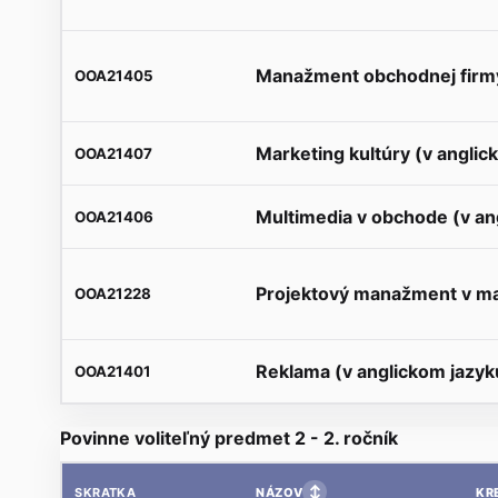
Manažment obchodnej firmy
OOA21405
Marketing kultúry (v anglic
OOA21407
Multimedia v obchode (v an
OOA21406
Projektový manažment v ma
OOA21228
Reklama (v anglickom jazyk
OOA21401
Povinne voliteľný predmet 2 - 2. ročník
↕
NÁZOV
KR
SKRATKA