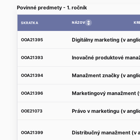
Povinné predmety - 1. ročník
↕
NÁZOV
KR
SKRATKA
Digitálny marketing (v angl
OOA21395
Inovačné produktové manaž
OOA21393
Manažment značky (v angli
OOA21394
Marketingový manažment (v
OOA21396
Právo v marketingu (v angl
OOE21073
Distribučný manažment (v 
OOA21399