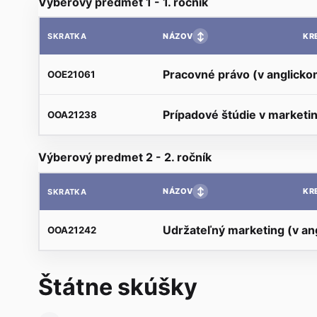
Výberový predmet 1 - 1. ročník
↕
NÁZOV
KR
SKRATKA
Pracovné právo (v anglicko
OOE21061
Prípadové štúdie v marketi
OOA21238
Výberový predmet 2 - 2. ročník
↕
NÁZOV
KR
SKRATKA
Udržateľný marketing (v an
OOA21242
Štátne skúšky