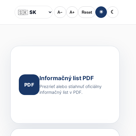
🇸🇰
☀
☾
A−
A+
Reset
Jazyk
Informačný list PDF
PDF
Prezrieť alebo stiahnuť oficiálny
informačný list v PDF.