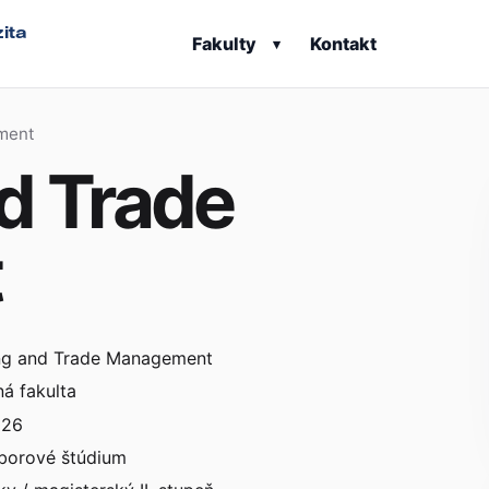
ita
Fakulty
Kontakt
▾
ment
d Trade
t
ng and Trade Management
á fakulta
026
borové štúdium