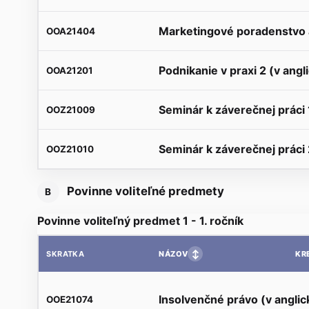
Marketingové poradenstvo a
OOA21404
Podnikanie v praxi 2 (v ang
OOA21201
Seminár k záverečnej práci 
OOZ21009
Seminár k záverečnej práci 
OOZ21010
Povinne voliteľné predmety
B
Povinne voliteľný predmet 1 - 1. ročník
↕
NÁZOV
KR
SKRATKA
Insolvenčné právo (v angli
OOE21074