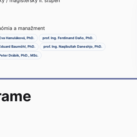
sky / magisterský II. stupeň
onómia a manažment
 Eva Hanuláková, PhD.
prof. Ing. Ferdinand Daňo, PhD.
 Eduard Baumöhl, PhD.
prof. Ing. Naqibullah Daneshjo, PhD.
Peter Drábik, PhD., MSc.
rame