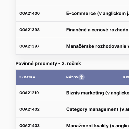
E-commerce (v anglickom j
OOA21400
Finančné a cenové rozhodov
OOA21398
Manažérske rozhodovanie v
OOA21397
Povinné predmety - 2. ročník
↕
NÁZOV
KR
SKRATKA
Biznis marketing (v anglick
OOA21219
Category management (v an
OOA21402
Manažment kvality (v angli
OOA21403