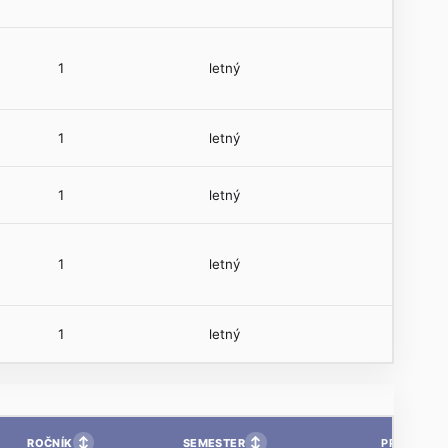
1
letný
1
letný
1
letný
1
letný
1
letný
↕
↕
ROČNÍK
SEMESTER
PP