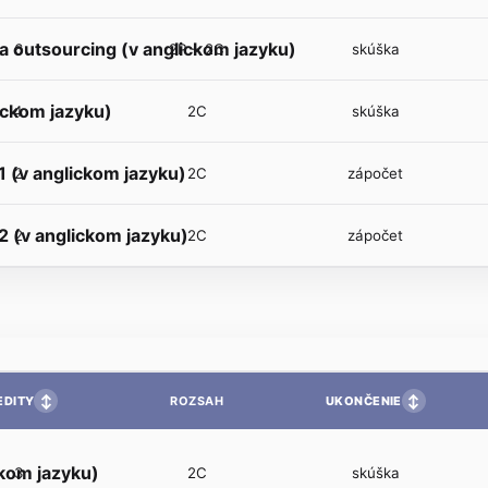
 outsourcing (v anglickom jazyku)
6
2P + 2C
skúška
lickom jazyku)
4
2C
skúška
1 (v anglickom jazyku)
2
2C
zápočet
2 (v anglickom jazyku)
2
2C
zápočet
↕
↕
EDITY
UKONČENIE
ROZSAH
ckom jazyku)
3
2C
skúška