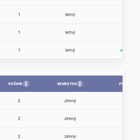
1
letný
1
letný
1
letný
✓
↕
↕
ROČNÍK
SEMESTER
PP
2
zimný
2
zimný
2
zimný