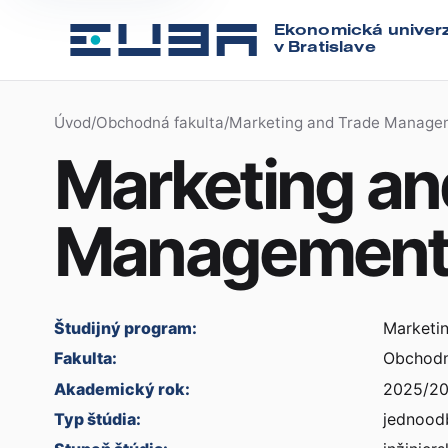
Ekonomická univerz
v Bratislave
Úvod
/
Obchodná fakulta
/
Marketing and Trade Manage
Marketing an
Managemen
Študijný program:
Marketi
Fakulta:
Obchodn
Akademický rok:
2025/2
Typ štúdia:
jednood