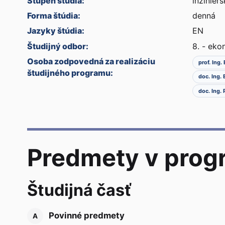
Stupeň štúdia:
inžinier
Forma štúdia:
denná
Jazyky štúdia:
EN
Študijný odbor:
8. - ek
Osoba zodpovedná za realizáciu
prof. Ing.
študijného programu:
doc. Ing.
doc. Ing. 
Predmety v prog
Študijná časť
Povinné predmety
A