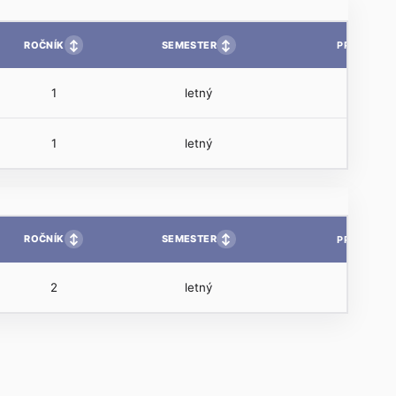
↕
↕
ROČNÍK
SEMESTER
PP
1
letný
1
letný
↕
↕
ROČNÍK
SEMESTER
PP
2
letný