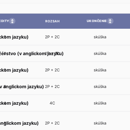
↕
↕
EDITY
UKONČENIE
ROZSAH
ickom jazyku)
5
2P + 2C
skúška
érstvo (v anglickom jazyku)
8
2P + 2C
skúška
ckom jazyku)
5
2P + 2C
skúška
 anglickom jazyku)
8
2P + 2C
skúška
ickom jazyku)
4
4C
skúška
anglickom jazyku)
8
2P + 2C
skúška