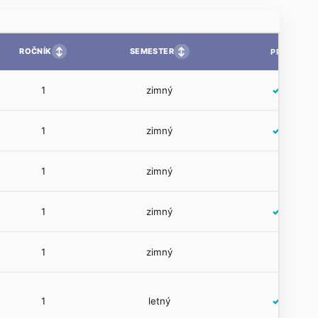
↕
↕
ROČNÍK
SEMESTER
PP
1
zimný
✓
1
zimný
✓
1
zimný
1
zimný
✓
1
zimný
1
letný
✓