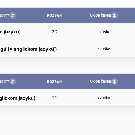
↕
↕
EDITY
UKONČENIE
ROZSAH
m jazyku)
3
2C
skúška
ngu (v anglickom jazyku)
3
2C
skúška
↕
↕
EDITY
UKONČENIE
ROZSAH
glickom jazyku)
4
2C
skúška