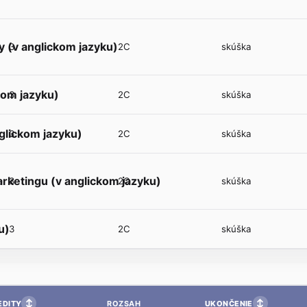
 (v anglickom jazyku)
3
2C
skúška
kom jazyku)
3
2C
skúška
glickom jazyku)
3
2C
skúška
rketingu (v anglickom jazyku)
3
2C
skúška
u)
3
2C
skúška
↕
↕
EDITY
UKONČENIE
ROZSAH