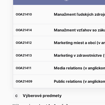
Manažment ľudských zdrojo
OOA21410
Manažment vzťahov so záka
OOA21414
Marketing miest a obcí (v a
OOA21412
Marketing v zdravotníctve (
OOA21413
Media relations (v anglicko
OOA21411
Public relations (v anglicko
OOA21409
Výberové predmety
C