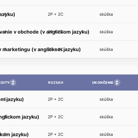
azyku)
4
2P + 2C
skúška
anie v obchode (v anglickom jazyku)
4
2P + 2C
skúška
 marketingu (v anglickom jazyku)
8
2P + 2C
skúška
↕
↕
EDITY
UKONČENIE
ROZSAH
om jazyku)
5
2P + 2C
skúška
glickom jazyku)
8
2P + 2C
skúška
ckom jazyku)
5
2P + 2C
skúška