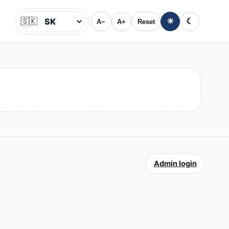
🇸🇰
☀
☾
A−
A+
Reset
Jazyk
Admin login