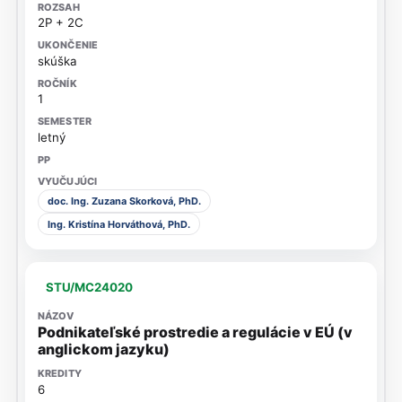
2P + 2C
skúška
1
letný
doc. Ing. Zuzana Skorková, PhD.
Ing. Kristína Horváthová, PhD.
STU/MC24020
Podnikateľské prostredie a regulácie v EÚ (v
anglickom jazyku)
6