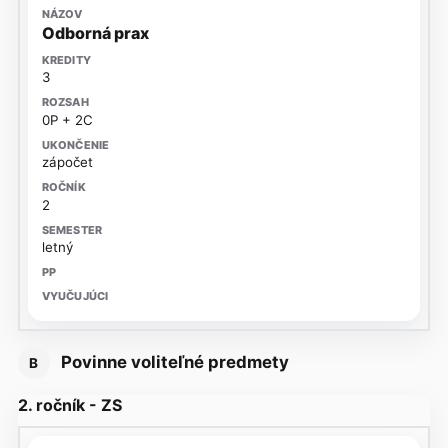
Odborná prax
3
0P + 2C
zápočet
2
letný
Povinne voliteľné predmety
B
2. ročník - ZS