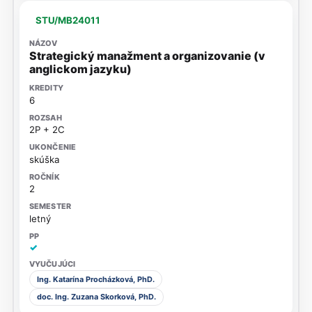
STU/MB24011
Strategický manažment a organizovanie (v
anglickom jazyku)
6
2P + 2C
skúška
2
letný
✓
Ing. Katarína Procházková, PhD.
doc. Ing. Zuzana Skorková, PhD.