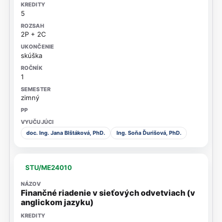
5
2P + 2C
skúška
1
zimný
doc. Ing. Jana Blštáková, PhD.
Ing. Soňa Ďurišová, PhD.
STU/ME24010
Finančné riadenie v sieťových odvetviach (v
anglickom jazyku)