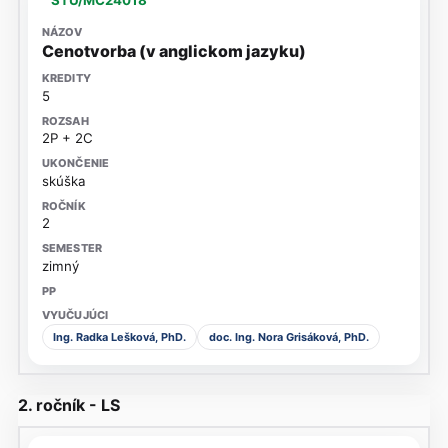
STU/MC24018
Cenotvorba (v anglickom jazyku)
5
2P + 2C
skúška
2
zimný
Ing. Radka Lešková, PhD.
doc. Ing. Nora Grisáková, PhD.
2. ročník - LS