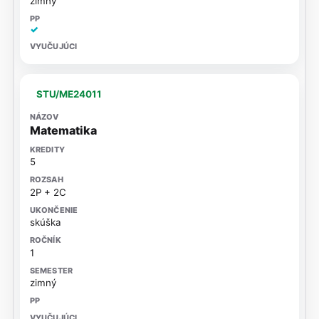
zimný
✓
STU/ME24011
Matematika
5
2P + 2C
skúška
1
zimný