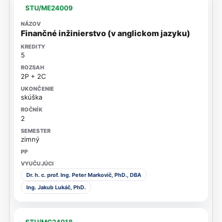
STU/ME24009
Finančné inžinierstvo (v anglickom jazyku)
5
2P + 2C
skúška
2
zimný
Dr. h. c. prof. Ing. Peter Markovič, PhD., DBA
Ing. Jakub Lukáč, PhD.