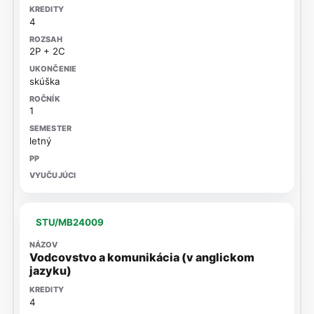
4
2P + 2C
skúška
1
letný
STU/MB24009
Vodcovstvo a komunikácia (v anglickom
jazyku)
4