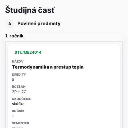
Študijná časť
Povinné predmety
A
1. ročník
STU/ME24014
Termodynamika a prestup tepla
5
2P + 2C
skúška
1