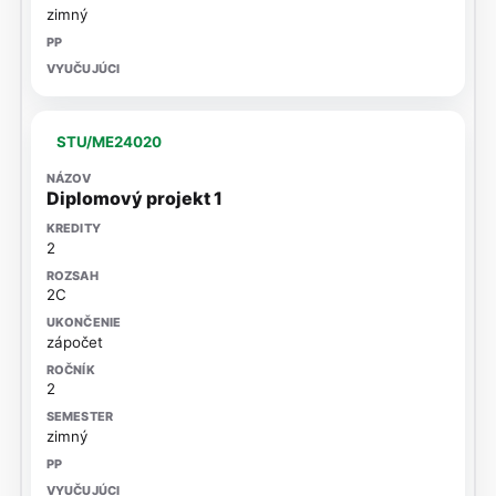
zimný
STU/ME24020
Diplomový projekt 1
2
2C
zápočet
2
zimný