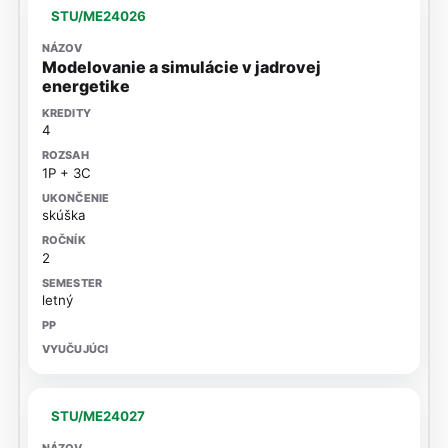
STU/ME24026
Modelovanie a simulácie v jadrovej
energetike
4
1P + 3C
skúška
2
letný
STU/ME24027