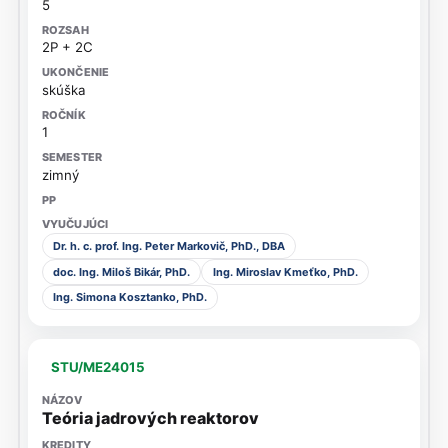
5
2P + 2C
skúška
1
zimný
Dr. h. c. prof. Ing. Peter Markovič, PhD., DBA
doc. Ing. Miloš Bikár, PhD.
Ing. Miroslav Kmeťko, PhD.
Ing. Simona Kosztanko, PhD.
STU/ME24015
Teória jadrových reaktorov