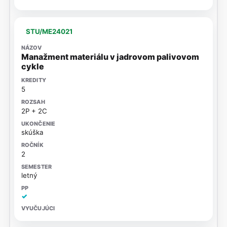
STU/ME24021
Manažment materiálu v jadrovom palivovom
cykle
5
2P + 2C
skúška
2
letný
✓