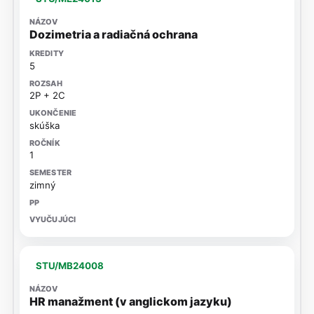
Dozimetria a radiačná ochrana
5
2P + 2C
skúška
1
zimný
STU/MB24008
HR manažment (v anglickom jazyku)