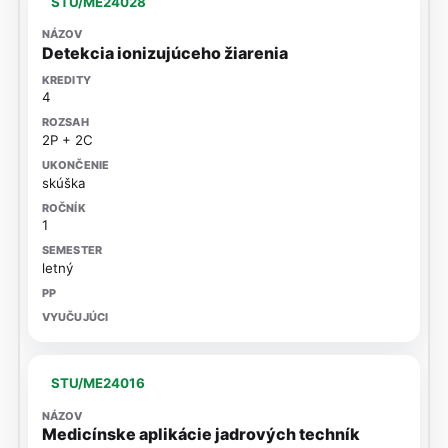
STU/ME24028
Detekcia ionizujúceho žiarenia
4
2P + 2C
skúška
1
letný
STU/ME24016
Medicínske aplikácie jadrových techník