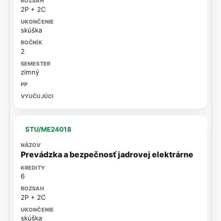
2P + 2C
skúška
2
zimný
STU/ME24018
Prevádzka a bezpečnosť jadrovej elektrárne
6
2P + 2C
skúška