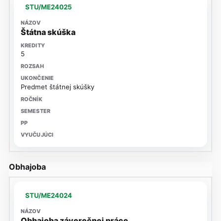
STU/ME24025
Štátna skúška
5
Predmet štátnej skúšky
Obhajoba
STU/ME24024
Obhajoba záverečnej práce