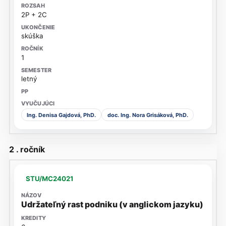
2P + 2C
skúška
1
letný
Ing. Denisa Gajdová, PhD.
doc. Ing. Nora Grisáková, PhD.
2 . ročník
STU/MC24021
Udržateľný rast podniku (v anglickom jazyku)