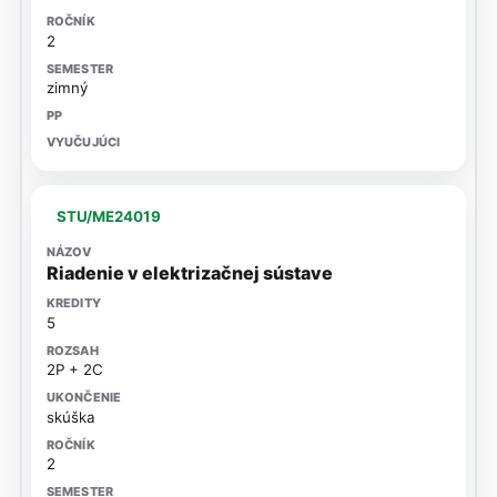
2
zimný
STU/ME24019
Riadenie v elektrizačnej sústave
5
2P + 2C
skúška
2