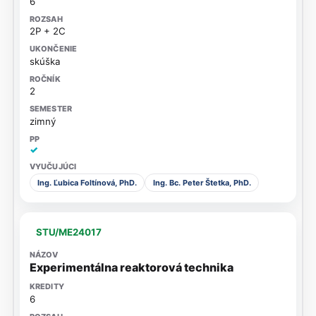
6
2P + 2C
skúška
2
zimný
✓
Ing. Ľubica Foltínová, PhD.
Ing. Bc. Peter Štetka, PhD.
STU/ME24017
Experimentálna reaktorová technika
6