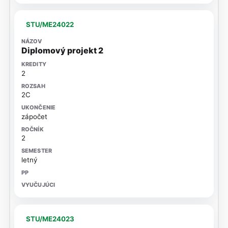
STU/ME24022
Diplomový projekt 2
2
2C
zápočet
2
letný
STU/ME24023