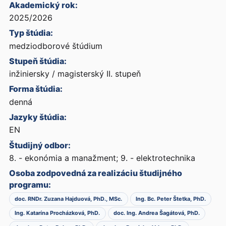
Akademický rok:
2025/2026
Typ štúdia:
medziodborové štúdium
Stupeň štúdia:
inžiniersky / magisterský II. stupeň
Forma štúdia:
denná
Jazyky štúdia:
EN
Študijný odbor:
8. - ekonómia a manažment; 9. - elektrotechnika
Osoba zodpovedná za realizáciu študijného
programu:
doc. RNDr. Zuzana Hajduová, PhD., MSc.
Ing. Bc. Peter Štetka, PhD.
Ing. Katarína Procházková, PhD.
doc. Ing. Andrea Šagátová, PhD.