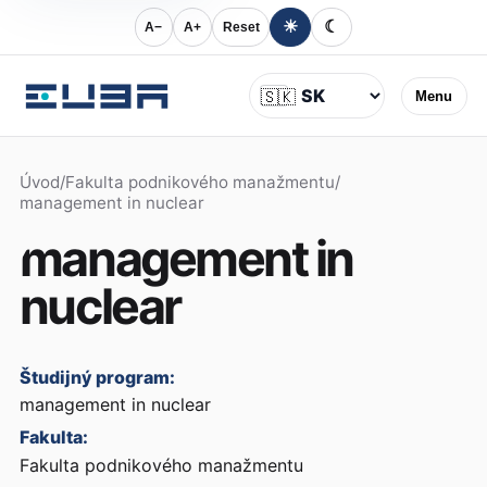
☀
☾
A−
A+
Reset
Jazyk
🇸🇰
Menu
Úvod
/
Fakulta podnikového manažmentu
/
management in nuclear
management in
nuclear
Študijný program:
management in nuclear
Fakulta:
Fakulta podnikového manažmentu