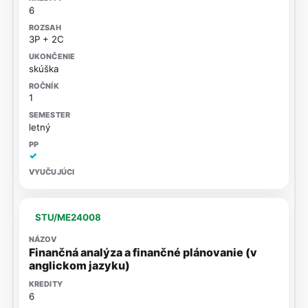
6
3P + 2C
skúška
1
letný
✓
STU/ME24008
Finančná analýza a finančné plánovanie (v
anglickom jazyku)
6