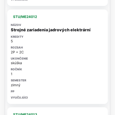
STU/ME24012
Strojné zariadenia jadrových elektrární
5
2P + 2C
skúška
1
zimný
STU/ME24013