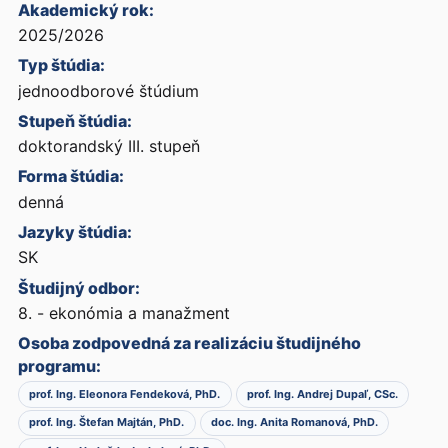
Akademický rok:
2025/2026
Typ štúdia:
jednoodborové štúdium
Stupeň štúdia:
doktorandský III. stupeň
Forma štúdia:
denná
Jazyky štúdia:
SK
Študijný odbor:
8. - ekonómia a manažment
Osoba zodpovedná za realizáciu študijného
programu:
prof. Ing. Eleonora Fendeková, PhD.
prof. Ing. Andrej Dupaľ, CSc.
prof. Ing. Štefan Majtán, PhD.
doc. Ing. Anita Romanová, PhD.