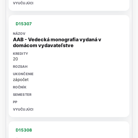
D15307
AAB - Vedecká monografia vydaná v
domácom vydavateľstve
20
zápočet
D15308