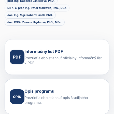
prof. Ing. Nadežda Jankelová, PhD.
Dr. h. c. prof. Ing. Peter Markovič, PhD., DBA
doc. Ing. Mgr. Róbert Hanák, PhD.
doc. RNDr. Zuzana Hajduová, PhD., MSc.
Informačný list PDF
PDF
Prezrieť alebo stiahnuť oficiálny informačný list
v PDF.
Opis programu
OPIS
Prezrieť alebo stiahnuť opis študijného
programu.