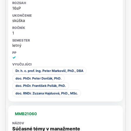
16sP
skúška
1
letný
✓
Dr. h. c. prof. Ing. Peter Markovič, PhD., DBA
doc. PhDr. Peter Dorčák, PhD.
doc. PhDr. František Pollák, PhD.
doc. RNDr. Zuzana Hajduová, PhD., MSc.
MMB21060
Súčasné témy v manažmente