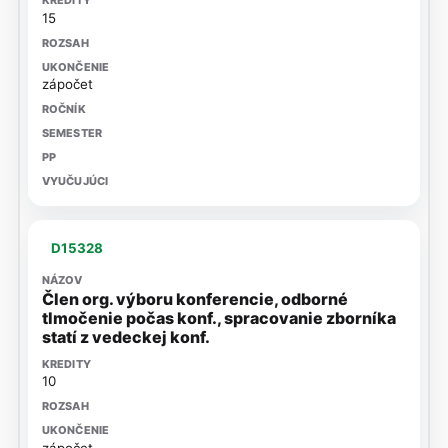
15
zápočet
D15328
Člen org. výboru konferencie, odborné
tlmočenie počas konf., spracovanie zborníka
statí z vedeckej konf.
10
zápočet