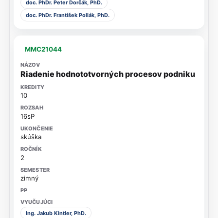
doc. PhDr. Peter Dorčák, PhD.
doc. PhDr. František Pollák, PhD.
MMC21044
Riadenie hodnototvorných procesov podniku
10
16sP
skúška
2
zimný
Ing. Jakub Kintler, PhD.