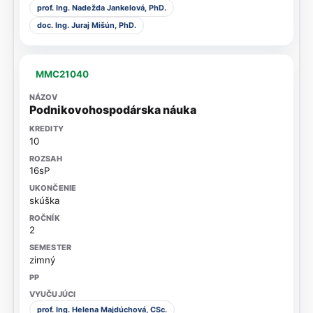
prof. Ing. Nadežda Jankelová, PhD.
doc. Ing. Juraj Mišún, PhD.
MMC21040
Podnikovohospodárska náuka
10
16sP
skúška
2
zimný
prof. Ing. Helena Majdúchová, CSc.