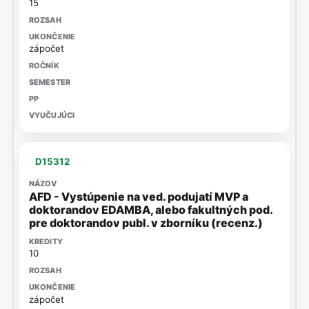
15
zápočet
D15312
AFD - Vystúpenie na ved. podujatí MVP a
doktorandov EDAMBA, alebo fakultných pod.
pre doktorandov publ. v zborníku (recenz.)
10
zápočet