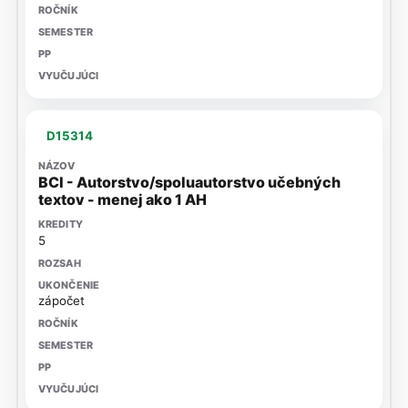
D15314
BCI - Autorstvo/spoluautorstvo učebných
textov - menej ako 1 AH
5
zápočet