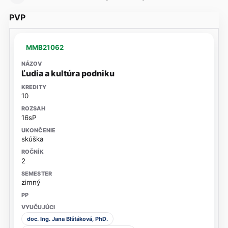
PVP
MMB21062
Ľudia a kultúra podniku
10
16sP
skúška
2
zimný
doc. Ing. Jana Blštáková, PhD.