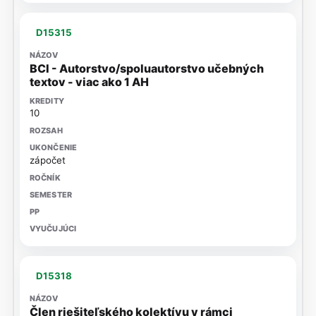
D15315
BCI - Autorstvo/spoluautorstvo učebných
textov - viac ako 1 AH
10
zápočet
D15318
Člen riešiteľského kolektívu v rámci