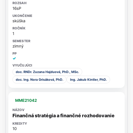
16sP
skúška
1
zimný
✓
doc. RNDr. Zuzana Hajduová, PhD., MSc.
doc. Ing. Nora Grisáková, PhD.
Ing. Jakub Kintler, PhD.
MME21042
Finančná stratégia a finančné rozhodovanie
10