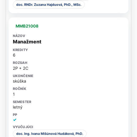
doc. RNDr. Zuzana Hajduová, PhD., MSc.
MMB21008
Manažment
6
2P + 2C
skúška
1
letný
✓
doc. Ing. Ivana Mišúnová Hudáková, PhD.