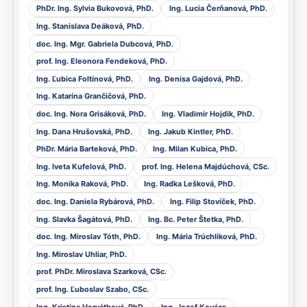
PhDr. Ing. Sylvia Bukovová, PhD.
Ing. Lucia Čerňanová, PhD.
Ing. Stanislava Deáková, PhD.
doc. Ing. Mgr. Gabriela Dubcová, PhD.
prof. Ing. Eleonora Fendeková, PhD.
Ing. Ľubica Foltínová, PhD.
Ing. Denisa Gajdová, PhD.
Ing. Katarína Grančičová, PhD.
doc. Ing. Nora Grisáková, PhD.
Ing. Vladimír Hojdik, PhD.
Ing. Dana Hrušovská, PhD.
Ing. Jakub Kintler, PhD.
PhDr. Mária Barteková, PhD.
Ing. Milan Kubica, PhD.
Ing. Iveta Kufelová, PhD.
prof. Ing. Helena Majdúchová, CSc.
Ing. Monika Raková, PhD.
Ing. Radka Lešková, PhD.
doc. Ing. Daniela Rybárová, PhD.
Ing. Filip Stovíček, PhD.
Ing. Slavka Šagátová, PhD.
Ing. Bc. Peter Štetka, PhD.
doc. Ing. Miroslav Tóth, PhD.
Ing. Mária Trúchliková, PhD.
Ing. Miroslav Uhliar, PhD.
prof. PhDr. Miroslava Szarková, CSc.
prof. Ing. Ľuboslav Szabo, CSc.
Ing. Kristína Horváthová, PhD.
Ing. Jozef Kovács