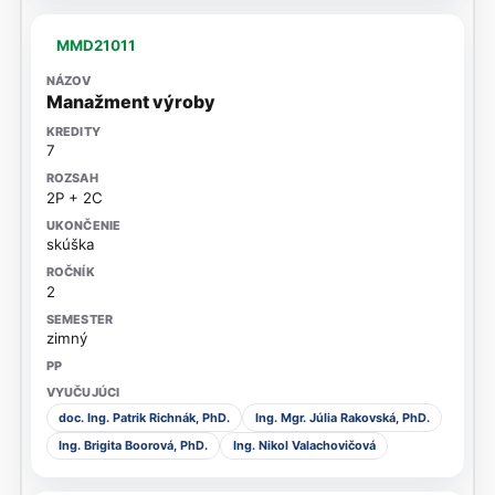
MMD21011
Manažment výroby
7
2P + 2C
skúška
2
zimný
doc. Ing. Patrik Richnák, PhD.
Ing. Mgr. Júlia Rakovská, PhD.
Ing. Brigita Boorová, PhD.
Ing. Nikol Valachovičová