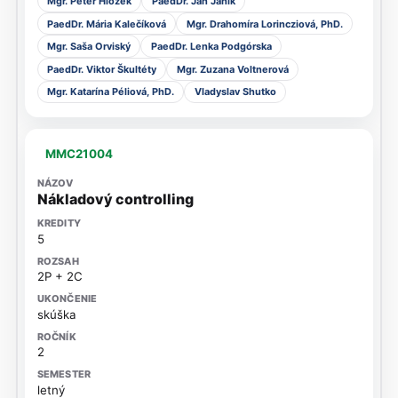
Mgr. Peter Hložek
PaedDr. Ján Janík
PaedDr. Mária Kalečíková
Mgr. Drahomíra Lorincziová, PhD.
Mgr. Saša Orviský
PaedDr. Lenka Podgórska
PaedDr. Viktor Škultéty
Mgr. Zuzana Voltnerová
Mgr. Katarína Péliová, PhD.
Vladyslav Shutko
MMC21004
Nákladový controlling
5
2P + 2C
skúška
2
letný