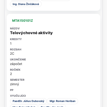
Ing. Diana Žinčáková
MTA150101Z
Telovýchovné aktivity
1
2C
zápočet
2
zimný
PaedDr. Július Dubovský
Mgr. Roman Heriban