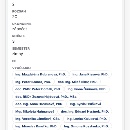
2
2C
zápočet
3
zimný
Ing. Magdaléna Kubranová, PhD.
Ing. Jana Kissová, PhD.
Ing. Peter Badura, PhD.
doc. Ing. Miloš Bikár, PhD.
doc. PhDr. Peter Dorčák, PhD.
Ing. Ivona Ďurinová, PhD.
doc. RNDr. Zuzana Hajduová, PhD., MSc.
doc. Ing. Anna Harumová, PhD.
Ing. Sylvia Hrušková
Mgr. Nikoleta Hutmanová
doc. Ing. Eduard Hyránek, PhD.
Ing. Veronika Jánošová, CSc.
Ing. Lenka Kalusová, PhD.
Ing. Miroslav Kmeťko, PhD.
Ing. Simona Kosztanko, PhD.