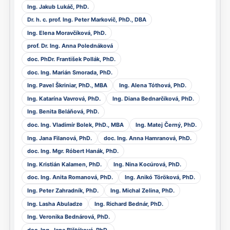
Ing. Jakub Lukáč, PhD.
Dr. h. c. prof. Ing. Peter Markovič, PhD., DBA
Ing. Elena Moravčíková, PhD.
prof. Dr. Ing. Anna Polednáková
doc. PhDr. František Pollák, PhD.
doc. Ing. Marián Smorada, PhD.
Ing. Pavel Škriniar, PhD., MBA
Ing. Alena Tóthová, PhD.
Ing. Katarína Vavrová, PhD.
Ing. Diana Bednarčíková, PhD.
Ing. Benita Beláňová, PhD.
doc. Ing. Vladimír Bolek, PhD., MBA
Ing. Matej Černý, PhD.
Ing. Jana Filanová, PhD.
doc. Ing. Anna Hamranová, PhD.
doc. Ing. Mgr. Róbert Hanák, PhD.
Ing. Kristián Kalamen, PhD.
Ing. Nina Kocúrová, PhD.
doc. Ing. Anita Romanová, PhD.
Ing. Anikó Töröková, PhD.
Ing. Peter Zahradník, PhD.
Ing. Michal Zelina, PhD.
Ing. Lasha Abuladze
Ing. Richard Bednár, PhD.
Ing. Veronika Bednárová, PhD.
doc. Ing. Jana Blštáková, PhD.