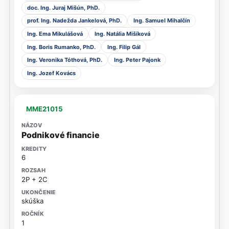
doc. Ing. Juraj Mišún, PhD.
prof. Ing. Nadežda Jankelová, PhD.
Ing. Samuel Mihalčín
Ing. Ema Mikulášová
Ing. Natália Mišíková
Ing. Boris Rumanko, PhD.
Ing. Filip Gál
Ing. Veronika Tóthová, PhD.
Ing. Peter Pajonk
Ing. Jozef Kovács
MME21015
Podnikové financie
6
2P + 2C
skúška
1