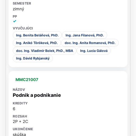
zimný
✓
Ing. Benita Beláňová, PhD.
Ing. Jana Filanová, PhD.
Ing. Anikó Töröková, PhD.
doc. Ing. Anita Romanová, PhD.
doc. Ing. Vladimír Bolek, PhD., MBA
Ing. Lucia Gálová
Ing. Dávid Rybjanský
MMC21007
Podnik a podnikanie
6
2P + 2C
skúška