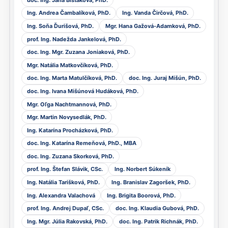
Ing. Andrea Čambalíková, PhD.
Ing. Vanda Čirčová, PhD.
Ing. Soňa Ďurišová, PhD.
Mgr. Hana Gažová-Adamková, PhD.
prof. Ing. Nadežda Jankelová, PhD.
doc. Ing. Mgr. Zuzana Joniaková, PhD.
Mgr. Natália Matkovčíková, PhD.
doc. Ing. Marta Matulčíková, PhD.
doc. Ing. Juraj Mišún, PhD.
doc. Ing. Ivana Mišúnová Hudáková, PhD.
Mgr. Oľga Nachtmannová, PhD.
Mgr. Martin Novysedlák, PhD.
Ing. Katarína Procházková, PhD.
doc. Ing. Katarína Remeňová, PhD., MBA
doc. Ing. Zuzana Skorková, PhD.
prof. Ing. Štefan Slávik, CSc.
Ing. Norbert Súkeník
Ing. Natália Tarišková, PhD.
Ing. Branislav Zagoršek, PhD.
Ing. Alexandra Valachová
Ing. Brigita Boorová, PhD.
prof. Ing. Andrej Dupaľ, CSc.
doc. Ing. Klaudia Gubová, PhD.
Ing. Mgr. Júlia Rakovská, PhD.
doc. Ing. Patrik Richnák, PhD.