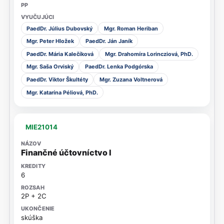
PaedDr. Július Dubovský
Mgr. Roman Heriban
Mgr. Peter Hložek
PaedDr. Ján Janík
PaedDr. Mária Kalečíková
Mgr. Drahomíra Lorincziová, PhD.
Mgr. Saša Orviský
PaedDr. Lenka Podgórska
PaedDr. Viktor Škultéty
Mgr. Zuzana Voltnerová
Mgr. Katarína Péliová, PhD.
MIE21014
Finančné účtovníctvo I
6
2P + 2C
skúška