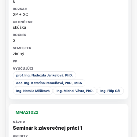
6
2P + 2C
skúška
3
zimný
prof. Ing. Nadežda Jankelová, PhD.
doc. Ing. Katarína Remeňová, PhD., MBA
Ing. Natália Mišíková
Ing. Michal Vávra, PhD.
Ing. Filip Gál
MMA21022
Seminár k záverečnej práci 1