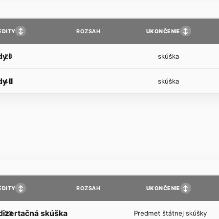
↕
↕
EDITY
UKONČENIE
ROZSAH
y I
20
skúška
y II
40
skúška
↕
↕
EDITY
UKONČENIE
ROZSAH
 dizertačná skúška
20
Predmet štátnej skúšky