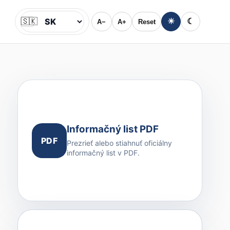
🇸🇰
☀
☾
A−
A+
Reset
Jazyk
Informačný list PDF
PDF
Prezrieť alebo stiahnuť oficiálny
informačný list v PDF.