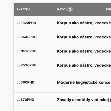
↕
NÁZOV
KR
SKRATKA
Korpus ako nástroj vedeck
JJF320PHD
Korpus ako nástroj vedeck
JJS540PHD
Korpus ako nástroj vedeck
JJN520PHD
Korpus ako nástroj vedeck
JJR530PHD
Moderné lingvistické konce
JJ500PHD
Zásady a metódy vedeckej 
JJ370PHD