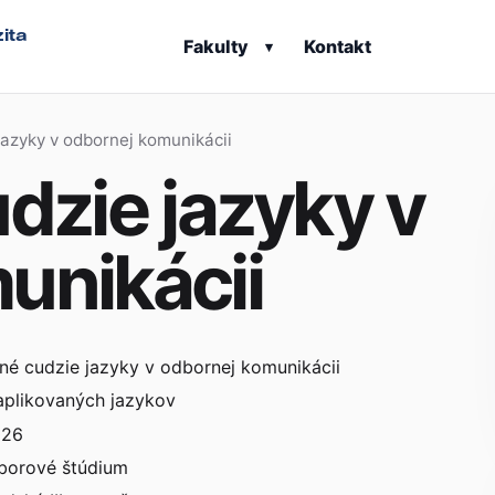
ita
Fakulty
Kontakt
▾
jazyky v odbornej komunikácii
dzie jazyky v
unikácii
né cudzie jazyky v odbornej komunikácii
aplikovaných jazykov
026
borové štúdium