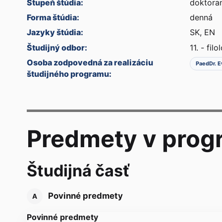
Stupeň štúdia:
doktoran
Forma štúdia:
denná
Jazyky štúdia:
SK, EN
Študijný odbor:
11. - filo
Osoba zodpovedná za realizáciu
PaedDr. E
študijného programu:
Predmety v prog
Študijná časť
Povinné predmety
A
Povinné predmety