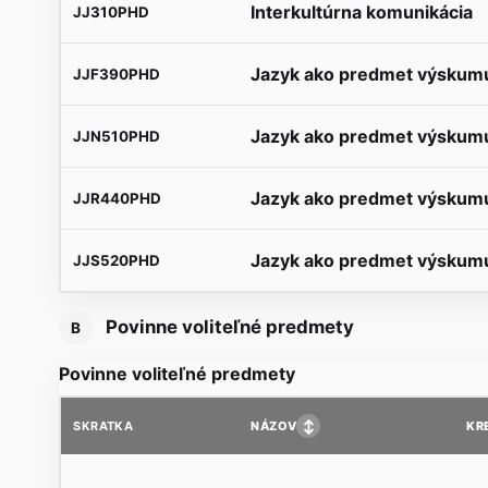
Interkultúrna komunikácia
JJ310PHD
Jazyk ako predmet výskumu
JJF390PHD
Jazyk ako predmet výskumu
JJN510PHD
Jazyk ako predmet výskumu
JJR440PHD
Jazyk ako predmet výskumu
JJS520PHD
Povinne voliteľné predmety
B
Povinne voliteľné predmety
↕
NÁZOV
KR
SKRATKA