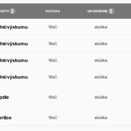
↕
↕
EDITY
UKONČENIE
ROZSAH
ého výskumu
10
16sC
skúška
ého výskumu
10
16sC
skúška
ého výskumu
10
16sC
skúška
ého výskumu
10
16sC
skúška
pcie
10
16sC
skúška
práce
10
16sC
skúška