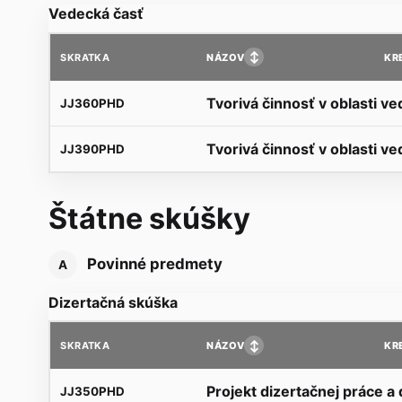
Vedecká časť
↕
NÁZOV
KR
SKRATKA
Tvorivá činnosť v oblasti ved
JJ360PHD
Tvorivá činnosť v oblasti ved
JJ390PHD
Štátne skúšky
Povinné predmety
A
Dizertačná skúška
↕
NÁZOV
KR
SKRATKA
Projekt dizertačnej práce a
JJ350PHD