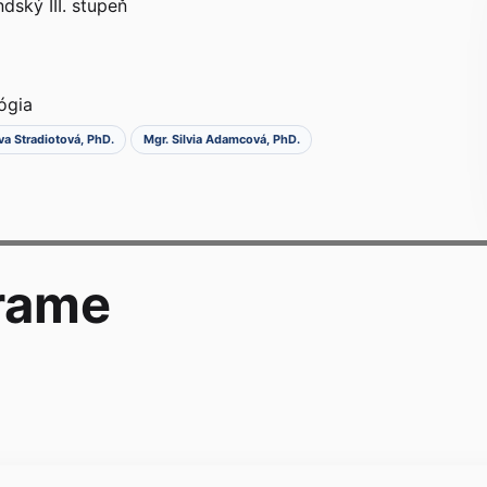
dský III. stupeň
lógia
va Stradiotová, PhD.
Mgr. Silvia Adamcová, PhD.
rame