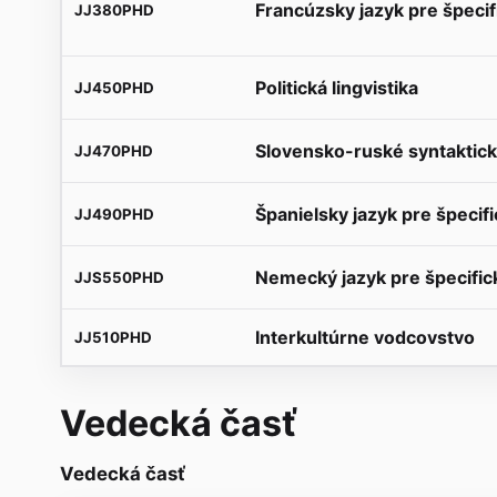
Francúzsky jazyk pre špecif
JJ380PHD
Politická lingvistika
JJ450PHD
Slovensko-ruské syntaktické
JJ470PHD
Španielsky jazyk pre špecifi
JJ490PHD
Nemecký jazyk pre špecifick
JJS550PHD
Interkultúrne vodcovstvo
JJ510PHD
Vedecká časť
Vedecká časť