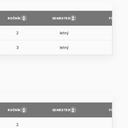
↕
↕
ROČNÍK
SEMESTER
PP
2
letný
3
letný
↕
↕
ROČNÍK
SEMESTER
PP
2