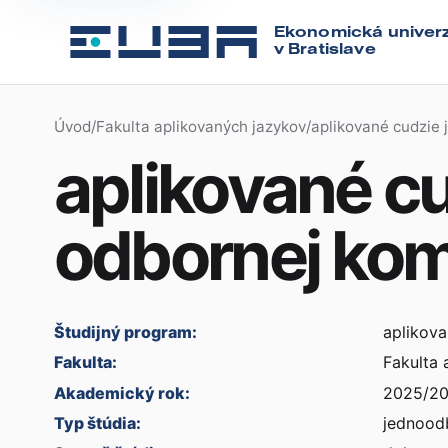
Ekonomická univerz
v Bratislave
Úvod
/
Fakulta aplikovaných jazykov
/
aplikované cudzie 
aplikované cu
odbornej kom
Študijný program:
aplikova
Fakulta:
Fakulta 
Akademický rok:
2025/2
Typ štúdia:
jednood