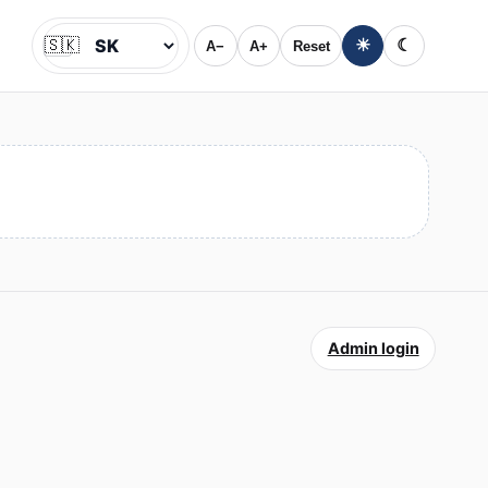
🇸🇰
☀
☾
A−
A+
Reset
Jazyk
Admin login