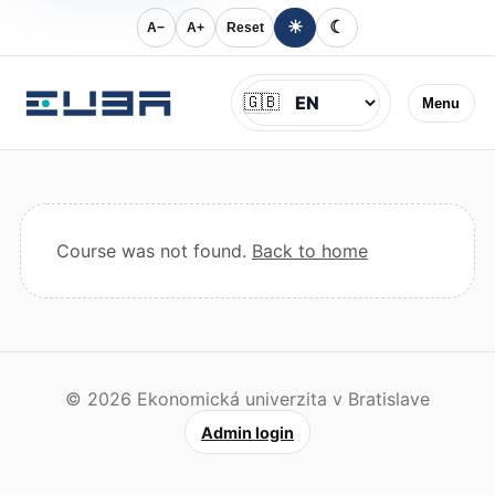
☀
☾
A−
A+
Reset
Jazyk
🇬🇧
Menu
Course was not found.
Back to home
© 2026 Ekonomická univerzita v Bratislave
Admin login