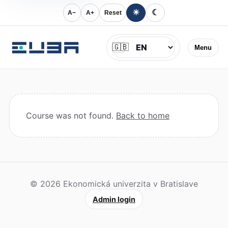
☀
☾
A−
A+
Reset
Jazyk
🇬🇧
Menu
Course was not found.
Back to home
© 2026 Ekonomická univerzita v Bratislave
Admin login