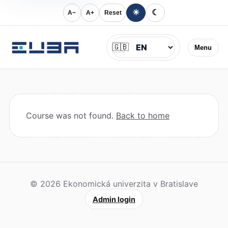
☀
☾
A−
A+
Reset
Jazyk
🇬🇧
Menu
Course was not found.
Back to home
© 2026 Ekonomická univerzita v Bratislave
Admin login