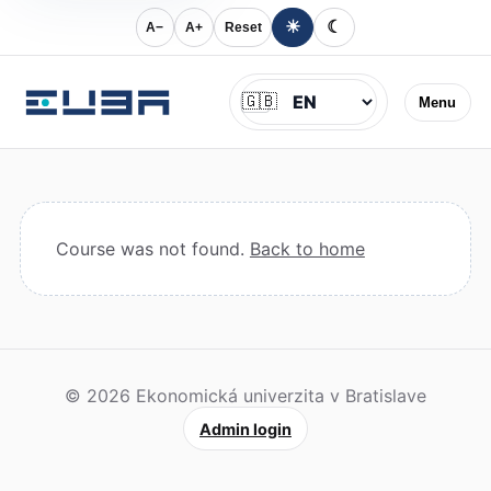
☀
☾
A−
A+
Reset
Jazyk
🇬🇧
Menu
Course was not found.
Back to home
© 2026 Ekonomická univerzita v Bratislave
Admin login