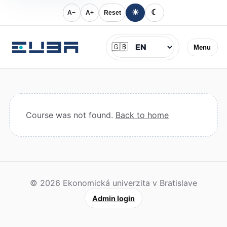
☀
☾
A−
A+
Reset
Jazyk
🇬🇧
Menu
Course was not found.
Back to home
© 2026 Ekonomická univerzita v Bratislave
Admin login