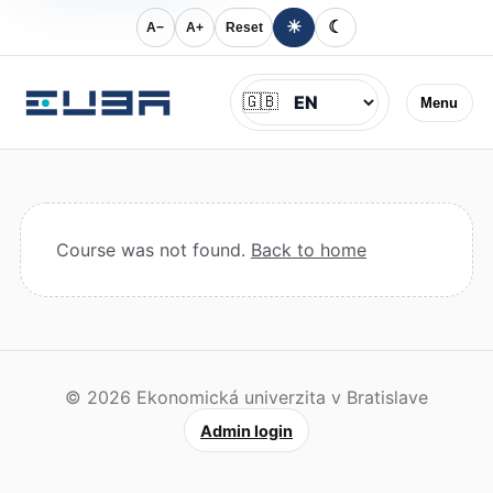
☀
☾
A−
A+
Reset
Jazyk
🇬🇧
Menu
Course was not found.
Back to home
© 2026 Ekonomická univerzita v Bratislave
Admin login