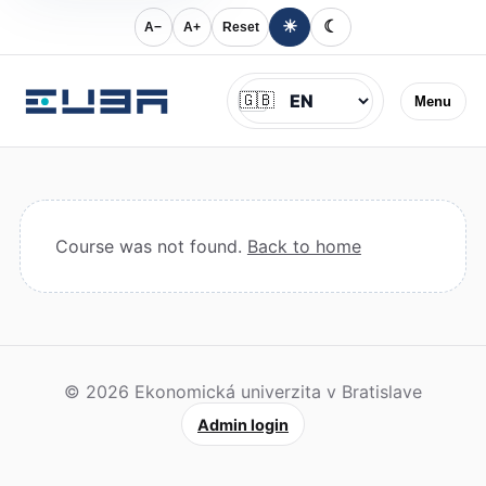
☀
☾
A−
A+
Reset
Jazyk
🇬🇧
Menu
Course was not found.
Back to home
© 2026 Ekonomická univerzita v Bratislave
Admin login