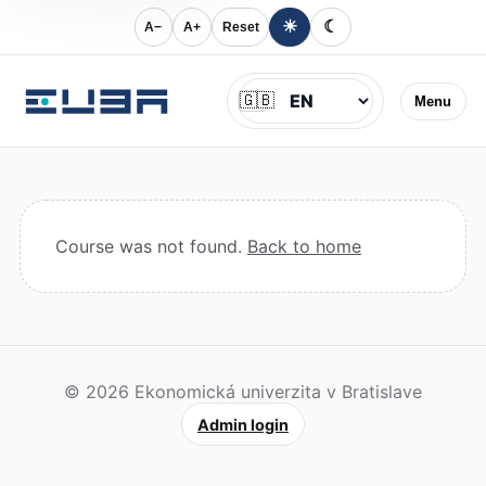
☀
☾
A−
A+
Reset
Jazyk
🇬🇧
Menu
Course was not found.
Back to home
© 2026 Ekonomická univerzita v Bratislave
Admin login