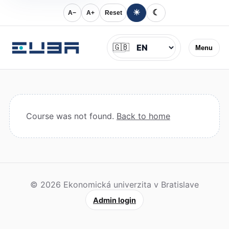
☀
☾
A−
A+
Reset
Jazyk
🇬🇧
Menu
Course was not found.
Back to home
© 2026 Ekonomická univerzita v Bratislave
Admin login