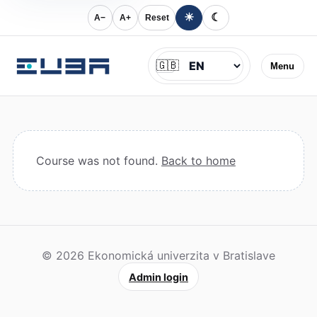
☀
☾
A−
A+
Reset
Jazyk
🇬🇧
Menu
Course was not found.
Back to home
© 2026 Ekonomická univerzita v Bratislave
Admin login