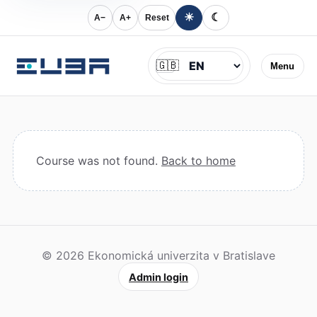
☀
☾
A−
A+
Reset
Jazyk
🇬🇧
Menu
Course was not found.
Back to home
© 2026 Ekonomická univerzita v Bratislave
Admin login