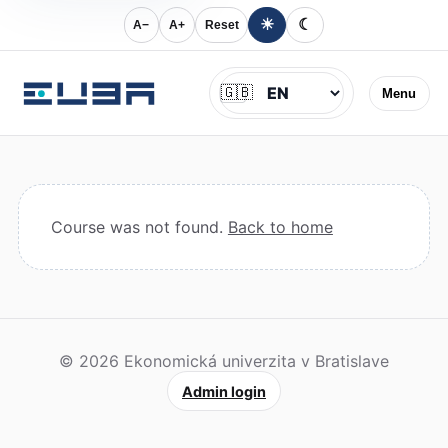
☀
☾
A−
A+
Reset
Jazyk
🇬🇧
Menu
Course was not found.
Back to home
© 2026 Ekonomická univerzita v Bratislave
Admin login