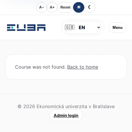
☀
☾
A−
A+
Reset
Jazyk
🇬🇧
Menu
Course was not found.
Back to home
© 2026 Ekonomická univerzita v Bratislave
Admin login