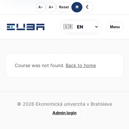
☀
☾
A−
A+
Reset
Jazyk
🇬🇧
Menu
Course was not found.
Back to home
© 2026 Ekonomická univerzita v Bratislave
Admin login