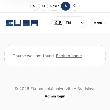
☀
☾
A−
A+
Reset
Jazyk
🇬🇧
Menu
Course was not found.
Back to home
© 2026 Ekonomická univerzita v Bratislave
Admin login