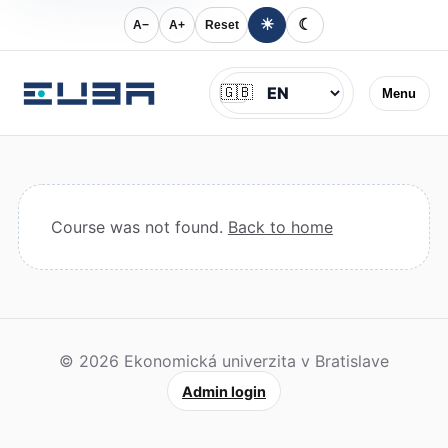
☀
☾
A−
A+
Reset
Jazyk
🇬🇧
Menu
Course was not found.
Back to home
© 2026 Ekonomická univerzita v Bratislave
Admin login