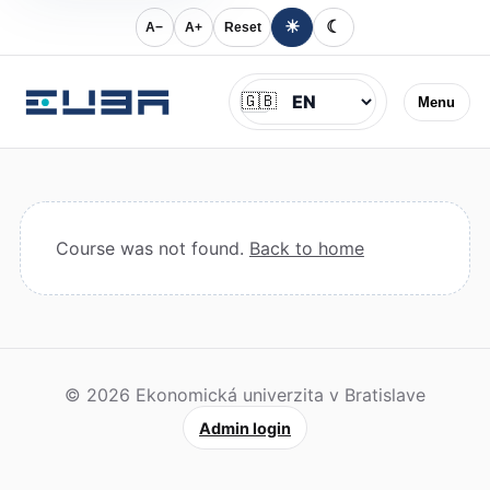
☀
☾
A−
A+
Reset
Jazyk
🇬🇧
Menu
Course was not found.
Back to home
© 2026 Ekonomická univerzita v Bratislave
Admin login